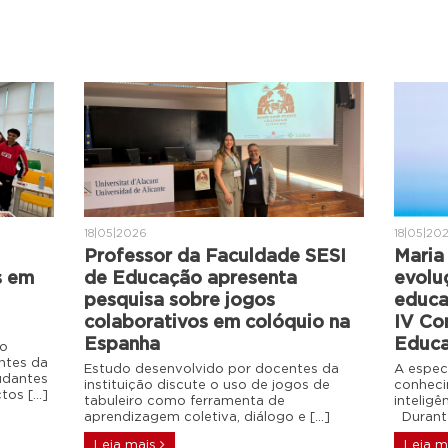
18|05|2026
18|05|20
Professor da Faculdade SESI
Maria 
s em
de Educação apresenta
evolu
pesquisa sobre jogos
educa
colaborativos em colóquio na
IV Co
Espanha
Educa
do
ntes da
Estudo desenvolvido por docentes da
A espec
udantes
instituição discute o uso de jogos de
conheci
ctos […]
tabuleiro como ferramenta de
intelig
aprendizagem coletiva, diálogo e […]
Durante
Leia mais
Leia m