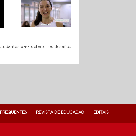
SESI A escola como
segunda casa desde o
primeiro dia
10 ANOS DA FACULDADE
SESI: formando a nova
geração de professores
estudantes para debater os desafios
 FREQUENTES
REVISTA DE EDUCAÇÃO
EDITAIS