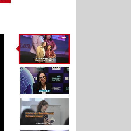
IV Congresso
Internacional de
Educação SESI-SP
A tecnologia aliada à
educação - Congresso
Internacional de
Educação SESI-SP
10 ANOS DA FACULDADE