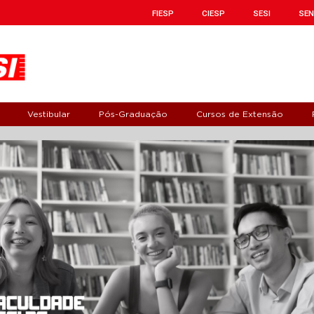
FIESP
CIESP
SESI
SEN
Vestibular
Pós-Graduação
Cursos de Extensão