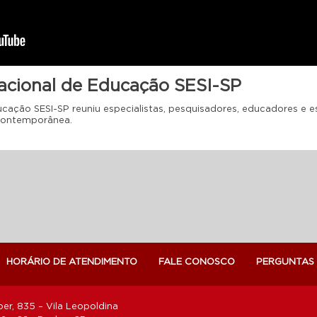
acional de Educação SESI-SP
ucação SESI-SP reuniu especialistas, pesquisadores, educadores e 
contemporânea.
HORÁRIO DE ATENDIMENTO
FALE CONOSCO
PERGUNTAS
er, 835 – Vila Leopoldina