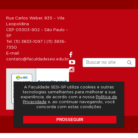
Rua Carlos Weber, 835 – Vila
Leopoldina
CEP 05303-902 – São Paulo –
SP
Tel: (11) 3833-1097 | (11) 3836-
7350
E-mail:
contato@faculdadesesi.edu.br
A Faculdade SESI-SP utiliza cookies e outras
tecnologias semelhantes para melhorar a sua
experiência, de acordo com a nossa
Política de
Privacidade
e, ao continuar navegando, você
concorda com estas condições
PROSSEGUIR
Copyright 2026 © Todos os direitos reservados.