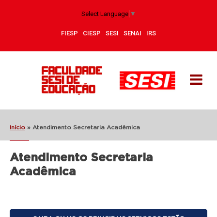
Select Language
▼
FIESP
CIESP
SESI
SENAI
IRS
Início
»
Atendimento Secretaria Acadêmica
Atendimento Secretaria
Acadêmica