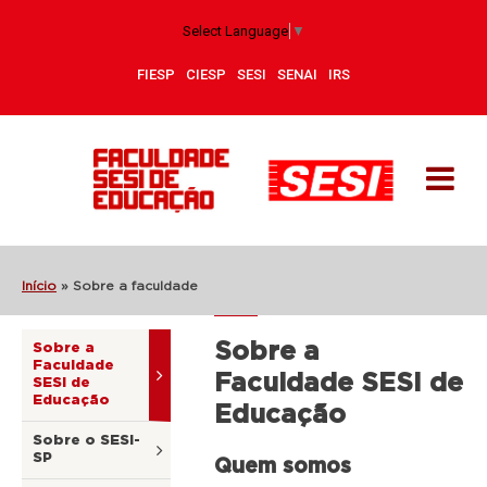
Select Language
▼
FIESP
CIESP
SESI
SENAI
IRS
Início
»
Sobre a faculdade
Sobre a
Sobre a
Faculdade
Faculdade SESI de
SESI de
Educação
Educação
Sobre o SESI-
SP
Quem somos