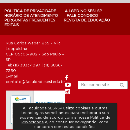
POLÍTICA DE PRIVACIDADE
A LGPD NO SESI-SP
HORÁRIO DE ATENDIMENTO
FALE CONOSCO
PERGUNTAS FREQUENTES
REVISTA DE EDUCAÇÃO
EDITAIS
Rua Carlos Weber, 835 – Vila
Leopoldina
CEP 05303-902 – São Paulo –
SP
Tel: (11) 3833-1097 | (11) 3836-
7350
E-mail:
contato@faculdadesesi.edu.br
A Faculdade SESI-SP utiliza cookies e outras
tecnologias semelhantes para melhorar a sua
experiência, de acordo com a nossa
Política de
Privacidade
e, ao continuar navegando, você
concorda com estas condições