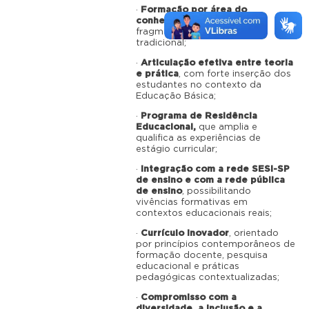
·
Formação por área do
conhecimento
, superando a
fragmentação disciplinar
tradicional;
·
Articulação efetiva entre teoria
e prática
, com forte inserção dos
estudantes no contexto da
Educação Básica;
·
Programa de Residência
Educacional,
que amplia e
qualifica as experiências de
estágio curricular;
·
Integração com a rede SESI-SP
de ensino e com a rede pública
de ensino
, possibilitando
vivências formativas em
contextos educacionais reais;
·
Currículo inovador
, orientado
por princípios contemporâneos de
formação docente, pesquisa
educacional e práticas
pedagógicas contextualizadas;
·
Compromisso com a
diversidade, a inclusão e a