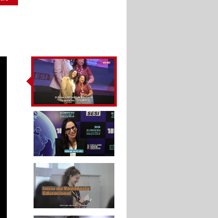
IV Congresso
Internacional de
Educação SESI-SP
A tecnologia aliada à
educação - Congresso
Internacional de
Educação SESI-SP
10 ANOS DA FACULDADE