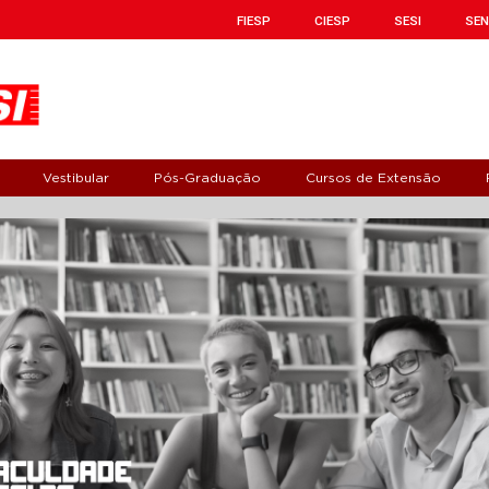
FIESP
CIESP
SESI
SEN
Vestibular
Pós-Graduação
Cursos de Extensão