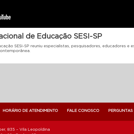
acional de Educação SESI-SP
ucação SESI-SP reuniu especialistas, pesquisadores, educadores e 
contemporânea.
HORÁRIO DE ATENDIMENTO
FALE CONOSCO
PERGUNTAS
er, 835 – Vila Leopoldina