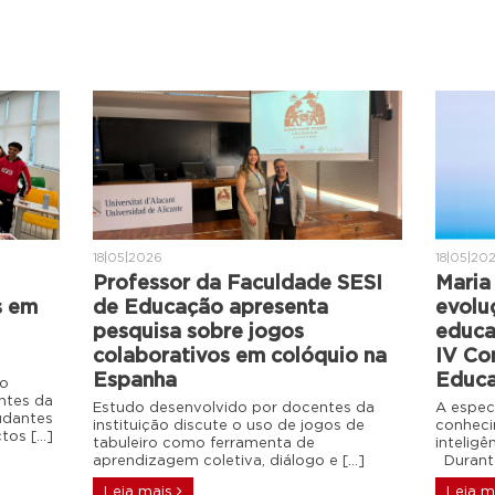
18|05|2026
18|05|20
Professor da Faculdade SESI
Maria 
s em
de Educação apresenta
evolu
pesquisa sobre jogos
educa
colaborativos em colóquio na
IV Co
Espanha
Educa
do
ntes da
Estudo desenvolvido por docentes da
A espec
udantes
instituição discute o uso de jogos de
conheci
ctos […]
tabuleiro como ferramenta de
intelig
aprendizagem coletiva, diálogo e […]
Durante
Leia mais
Leia m