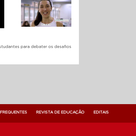
SESI A escola como
segunda casa desde o
primeiro dia
10 ANOS DA FACULDADE
SESI: formando a nova
geração de professores
estudantes para debater os desafios
 FREQUENTES
REVISTA DE EDUCAÇÃO
EDITAIS