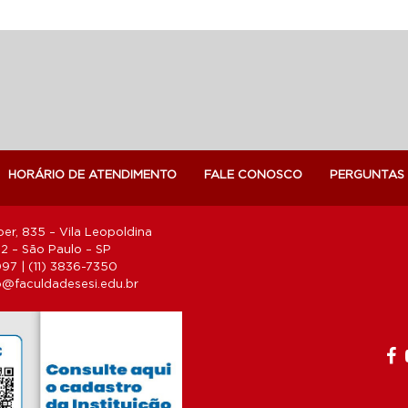
HORÁRIO DE ATENDIMENTO
FALE CONOSCO
PERGUNTAS
er, 835 – Vila Leopoldina
 – São Paulo – SP
1097 | (11) 3836-7350
@faculdadesesi.edu.br