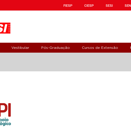
FIESP
CIESP
SESI
SEN
Vestibular
Pós-Graduação
Cursos de Extensão