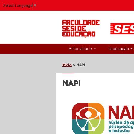
Select Language
▼
A Faculdade
Graduação
Início
»
NAPI
NAPI