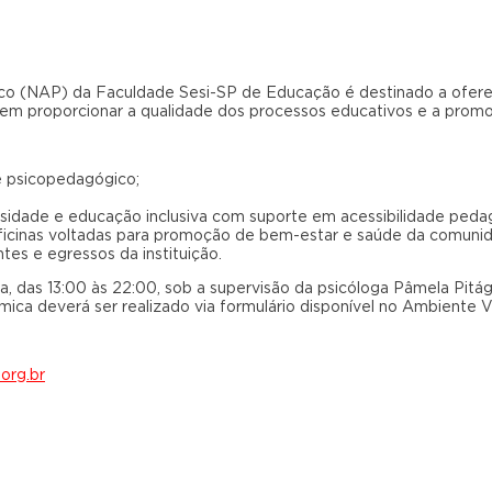
o (NAP) da Faculdade Sesi-SP de Educação é destinado a ofere
m proporcionar a qualidade dos processos educativos e a prom
e psicopedagógico;
idade e educação inclusiva com suporte em acessibilidade pedagó
oficinas voltadas para promoção de bem-estar e saúde da comuni
ntes e egressos da instituição.
, das 13:00 às 22:00, sob a supervisão da psicóloga Pâmela Pit
ica deverá ser realizado via formulário disponível no Ambiente V
org.br