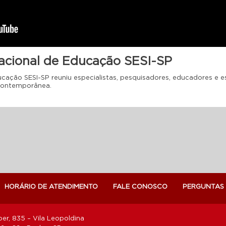
acional de Educação SESI-SP
ucação SESI-SP reuniu especialistas, pesquisadores, educadores e 
contemporânea.
HORÁRIO DE ATENDIMENTO
FALE CONOSCO
PERGUNTAS
er, 835 – Vila Leopoldina