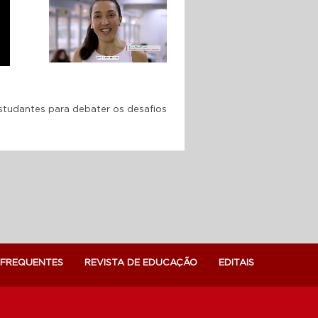
SESI A escola como
segunda casa desde o
primeiro dia
10 ANOS DA FACULDADE
SESI: formando a nova
geração de professores
estudantes para debater os desafios
 FREQUENTES
REVISTA DE EDUCAÇÃO
EDITAIS