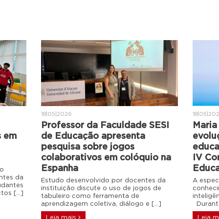
18|05|2026
18|05|20
Professor da Faculdade SESI
Maria 
s em
de Educação apresenta
evolu
pesquisa sobre jogos
educa
colaborativos em colóquio na
IV Co
Espanha
Educa
do
ntes da
Estudo desenvolvido por docentes da
A espec
udantes
instituição discute o uso de jogos de
conheci
ctos […]
tabuleiro como ferramenta de
intelig
aprendizagem coletiva, diálogo e […]
Durante
Leia mais
Leia m