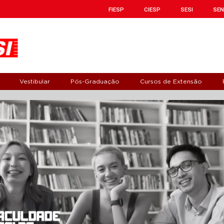
FIESP
CIESP
SESI
SEN
Vestibular
Pós-Graduação
Cursos de Extensão