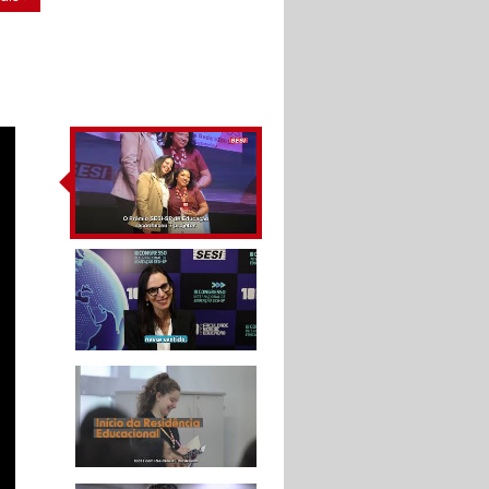
IV Congresso
Internacional de
Educação SESI-SP
A tecnologia aliada à
educação - Congresso
Internacional de
Educação SESI-SP
10 ANOS DA FACULDADE