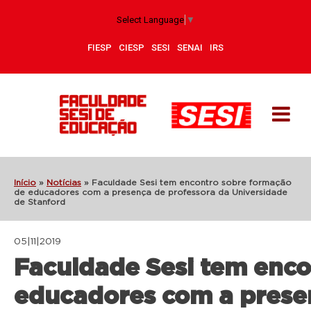
Select Language
▼
FIESP
CIESP
SESI
SENAI
IRS
Início
»
Notícias
»
Faculdade Sesi tem encontro sobre formação
de educadores com a presença de professora da Universidade
de Stanford
05|11|2019
Faculdade Sesi tem enc
educadores com a prese