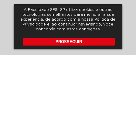
A Faculdade SESI-SP utiliza cookies e outras
tecnologias semelhantes para melhorar a sua
experiência, de acordo com a nossa
Política de
Privacidade
e, ao continuar navegando, você
concorda com estas condições
PROSSEGUIR
POLÍTICA DE PRIVACIDADE
A LGPD NO SESI-SP
HORÁRIO DE ATENDIMENTO
FALE CONOSCO
PERGUNTAS FREQUENTES
REVISTA DE EDUCAÇÃO
EDITAIS
Rua Carlos Weber, 835 – Vila
Leopoldina
CEP 05303-902 – São Paulo –
SP
Tel: (11) 3833-1097 | (11) 3836-
7350
E-mail: