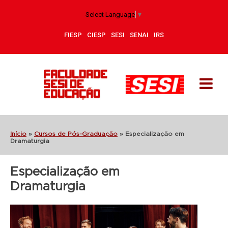
Select Language
▼
FIESP
CIESP
SESI
SENAI
IRS
Início
»
Cursos de Pós-Graduação
»
Especialização em
Dramaturgia
Especialização em
Dramaturgia