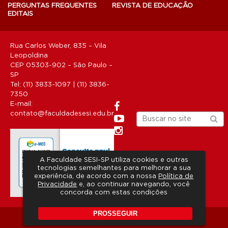
PERGUNTAS FREQUENTES
REVISTA DE EDUCAÇÃO
EDITAIS
Rua Carlos Weber, 835 – Vila
Leopoldina
CEP 05303-902 – São Paulo –
SP
Tel: (11) 3833-1097 | (11) 3836-
7350
E-mail:
contato@faculdadesesi.edu.br
A Faculdade SESI-SP utiliza cookies e outras
tecnologias semelhantes para melhorar a sua
experiência, de acordo com a nossa
Política de
Privacidade
e, ao continuar navegando, você
concorda com estas condições
PROSSEGUIR
Copyright 2026 © Todos os direitos reservados.