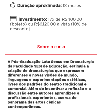
Duração aproximada:
18 meses
Investimento:
17x de R$400,00
(boleto) ou R$6.120,00 à vista (10% de
desconto)
Sobre o curso
A Pós-Graduação Latu Sensu em Dramaturgia
da Faculdade SESI de Educação, estimula a
criação de dramaturgias que expressem
diferentes e novas visões de mundo,
linguagens e experimentações estéticas,
livres dos padrões do teatro tradicional e
comercial. Além de incentivar a reflexão e a
discussão entre autores aprendizes e
profissionais experientes, acerca do
panorama das artes cênicas
contemporâneas.