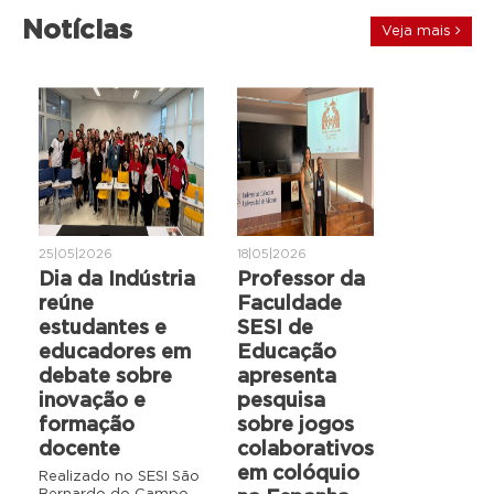
Notícias
Veja mais
25|05|2026
18|05|2026
Dia da Indústria
Professor da
reúne
Faculdade
estudantes e
SESI de
educadores em
Educação
debate sobre
apresenta
inovação e
pesquisa
formação
sobre jogos
docente
colaborativos
em colóquio
Realizado no SESI São