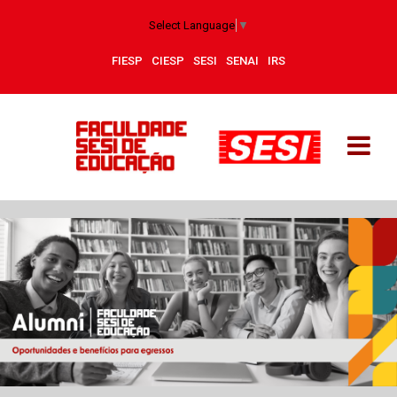
Select Language
▼
FIESP
CIESP
SESI
SENAI
IRS