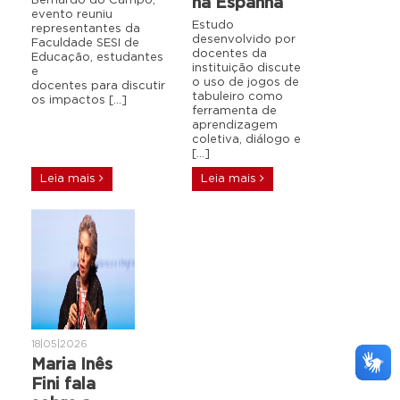
Bernardo do Campo,
na Espanha
evento reuniu
Estudo
representantes da
desenvolvido por
Faculdade SESI de
docentes da
Educação, estudantes
instituição discute
e
o uso de jogos de
docentes para discutir
tabuleiro como
os impactos […]
ferramenta de
aprendizagem
coletiva, diálogo e
[…]
Leia mais
Leia mais
18|05|2026
Maria Inês
Fini fala