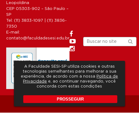
Leopoldina
CEP 05303-902 – São Paulo –
SP
Tel: (11) 3833-1097 | (11) 3836-
7350
E-mail:
contato@faculdadesesi.edu.br
A Faculdade SESI-SP utiliza cookies e outras
tecnologias semelhantes para melhorar a sua
experiência, de acordo com a nossa
Política de
Privacidade
e, ao continuar navegando, você
concorda com estas condições
PROSSEGUIR
Copyright 2026 © Todos os direitos reservados.