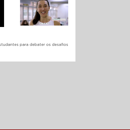
SESI A escola como
segunda casa desde o
primeiro dia
10 ANOS DA FACULDADE
SESI: formando a nova
geração de professores
estudantes para debater os desafios