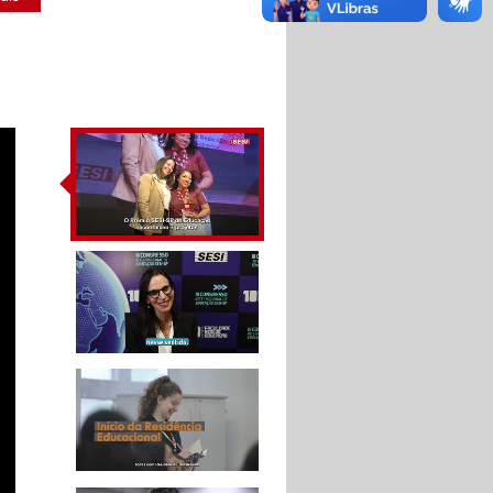
IV Congresso
Internacional de
Educação SESI-SP
A tecnologia aliada à
educação - Congresso
Internacional de
Educação SESI-SP
10 ANOS DA FACULDADE