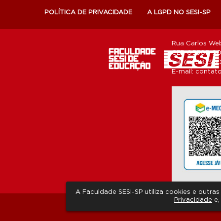
POLÍTICA DE PRIVACIDADE
A LGPD NO SESI-SP
Rua Carlos Web
CEP 05303-902
Tel: (11) 3833-
E-mail:
contato
A Faculdade SESI-SP utiliza cookies e outr
Privacidade
e,