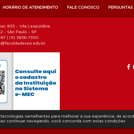
HORÁRIO DE ATENDIMENTO
FALE CONOSCO
PERGUNTAS
er, 835 – Vila Leopoldina
 – São Paulo – SP
1097 | (11) 3836-7350
@faculdadesesi.edu.br
as tecnologias semelhantes para melhorar a sua experiência, de aco
 ao continuar navegando, você concorda com estas condições
Copyright 2026 © Todos os direitos reservados.