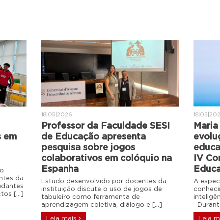
18|05|2026
18|05|20
Professor da Faculdade SESI
Maria 
s em
de Educação apresenta
evolu
pesquisa sobre jogos
educa
colaborativos em colóquio na
IV Co
Espanha
Educa
do
ntes da
Estudo desenvolvido por docentes da
A espec
udantes
instituição discute o uso de jogos de
conheci
ctos […]
tabuleiro como ferramenta de
intelig
aprendizagem coletiva, diálogo e […]
Durante
Leia mais
Leia m