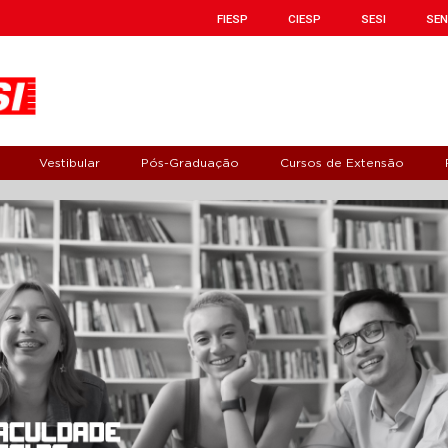
FIESP
CIESP
SESI
SEN
Vestibular
Pós-Graduação
Cursos de Extensão