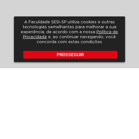
A Faculdade SESI-SP utiliza cookies e outras
tecnologias semelhantes para melhorar a sua
experiência, de acordo com a nossa
Política de
Privacidade
e, ao continuar navegando, você
concorda com estas condições
PROSSEGUIR
POLÍTICA DE PRIVACIDADE
A LGPD NO SESI-SP
HORÁRIO DE ATENDIMENTO
FALE CONOSCO
PERGUNTAS FREQUENTES
REVISTA DE EDUCAÇÃO
EDITAIS
Rua Carlos Weber, 835 – Vila
Leopoldina
CEP 05303-902 – São Paulo –
SP
Tel: (11) 3833-1097 | (11) 3836-