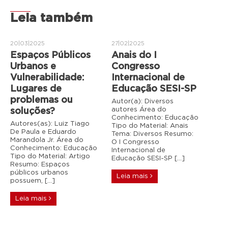
Leia também
20|03|2025
27|02|2025
Espaços Públicos
Anais do I
Urbanos e
Congresso
Vulnerabilidade:
Internacional de
Lugares de
Educação SESI-SP
problemas ou
Autor(a): Diversos
autores Área do
soluções?
Conhecimento: Educação
Autores(as): Luiz Tiago
Tipo do Material: Anais
De Paula e Eduardo
Tema: Diversos Resumo:
Marandola Jr. Área do
O I Congresso
Conhecimento: Educação
Internacional de
Tipo do Material: Artigo
Educação SESI-SP […]
Resumo: Espaços
públicos urbanos
Leia mais
possuem, […]
Leia mais