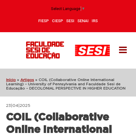
Select Language
▼
FIESP
CIESP
SESI
SENAI
IRS
Início
»
Artigos
»
COIL (Collaborative Online International
Learning) – University of Pennsylvania and Faculdade Sesi de
Educação – DECOLONIAL PERSPECTIVE IN HIGHER EDUCATION
23|04|2025
COIL (Collaborative
Online International