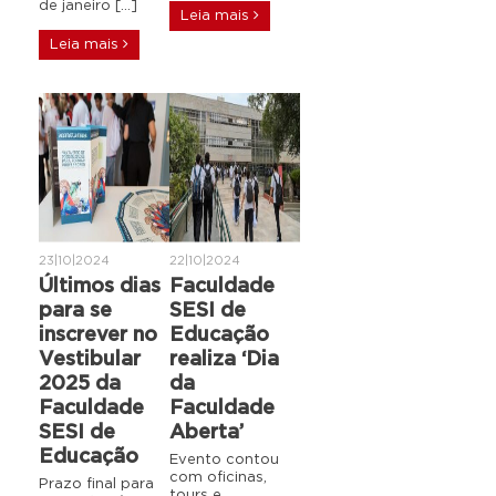
de janeiro […]
Leia mais
Leia mais
23|10|2024
22|10|2024
Últimos dias
Faculdade
para se
SESI de
inscrever no
Educação
Vestibular
realiza ‘Dia
2025 da
da
Faculdade
Faculdade
SESI de
Aberta’
Educação
Evento contou
com oficinas,
Prazo final para
tours e