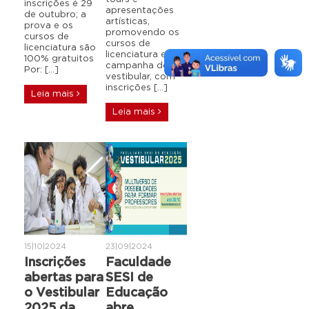
inscrições é 29
apresentações
de outubro; a
artísticas,
prova e os
promovendo os
cursos de
cursos de
licenciatura são
licenciatura e a
100% gratuitos
campanha do
Por: […]
vestibular, com
inscrições […]
Leia mais
Leia mais
15|10|2024
23|09|2024
Inscrições
Faculdade
abertas para
SESI de
o Vestibular
Educação
2025 da
abre