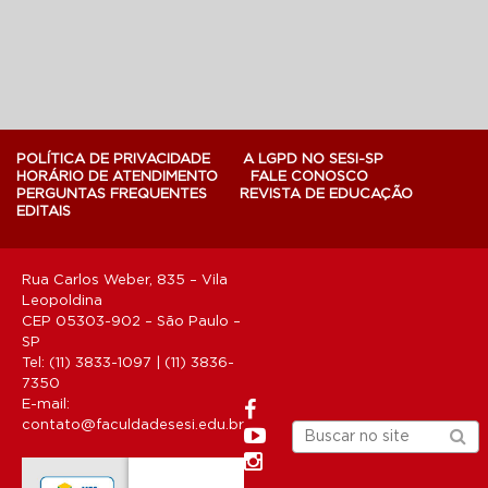
POLÍTICA DE PRIVACIDADE
A LGPD NO SESI-SP
HORÁRIO DE ATENDIMENTO
FALE CONOSCO
PERGUNTAS FREQUENTES
REVISTA DE EDUCAÇÃO
EDITAIS
Rua Carlos Weber, 835 – Vila
Leopoldina
CEP 05303-902 – São Paulo –
SP
Tel: (11) 3833-1097 | (11) 3836-
7350
E-mail:
contato@faculdadesesi.edu.br