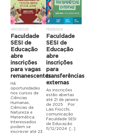
14|01|2025
11|12|2024
Faculdade
Faculdade
SESI de
SESI de
Educação
Educação
abre
abre
inscrições
inscrições
para vagas
para
remanescentes
transferências
externas
Há
oportunidades
As inscrições
nos cursos de
estão abertas
Ciências
até 21 de janeiro
Humanas,
de 2025 Por:
Ciências da
Lais Fiocchi,
Natureza e
comunicação
Matemática.
Faculdade SESI
Interessados
de Educação
podem se
11/12/2024 […]
inscrever até 23