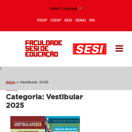
Select Language
▼
FIESP
CIESP
SESI
SENAI
IRS
1
Início
»
Vestibular 2025
Categoria:
Vestibular
2025