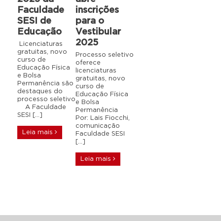
Faculdade
inscrições
SESI de
para o
Educação
Vestibular
2025
Licenciaturas
gratuitas, novo
Processo seletivo
curso de
oferece
Educação Física
licenciaturas
e Bolsa
gratuitas, novo
Permanência são
curso de
destaques do
Educação Física
processo seletivo
e Bolsa
A Faculdade
Permanência
SESI […]
Por: Lais Fiocchi,
comunicação
Leia mais
Faculdade SESI
[…]
Leia mais