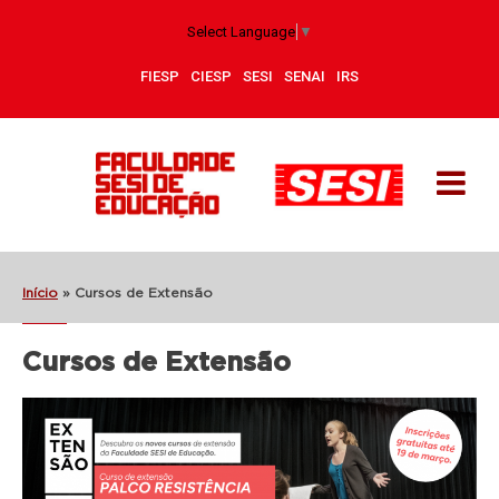
Select Language
▼
FIESP
CIESP
SESI
SENAI
IRS
Início
»
Cursos de Extensão
Cursos de Extensão