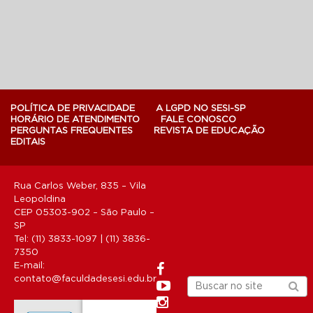
POLÍTICA DE PRIVACIDADE
A LGPD NO SESI-SP
HORÁRIO DE ATENDIMENTO
FALE CONOSCO
PERGUNTAS FREQUENTES
REVISTA DE EDUCAÇÃO
EDITAIS
Rua Carlos Weber, 835 – Vila
Leopoldina
CEP 05303-902 – São Paulo –
SP
Tel: (11) 3833-1097 | (11) 3836-
7350
E-mail:
contato@faculdadesesi.edu.br