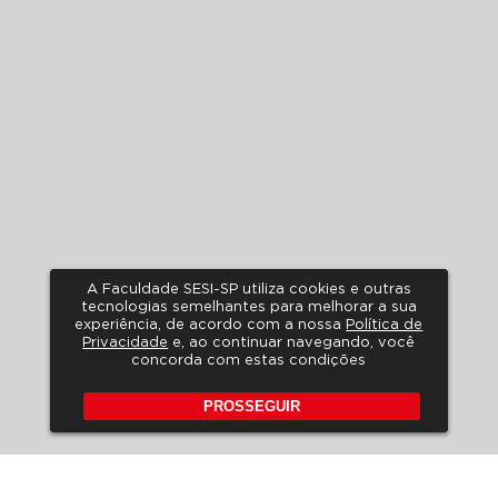
A Faculdade SESI-SP utiliza cookies e outras
tecnologias semelhantes para melhorar a sua
experiência, de acordo com a nossa
Política de
Privacidade
e, ao continuar navegando, você
concorda com estas condições
PROSSEGUIR
POLÍTICA DE PRIVACIDADE
A LGPD NO SESI-SP