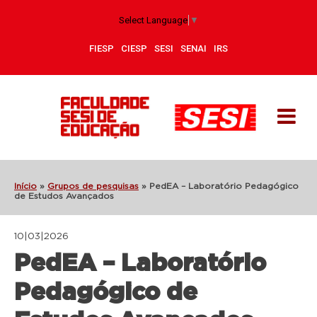
Select Language
▼
FIESP
CIESP
SESI
SENAI
IRS
Início
»
Grupos de pesquisas
»
PedEA – Laboratório Pedagógico
de Estudos Avançados
10|03|2026
PedEA – Laboratório
Pedagógico de