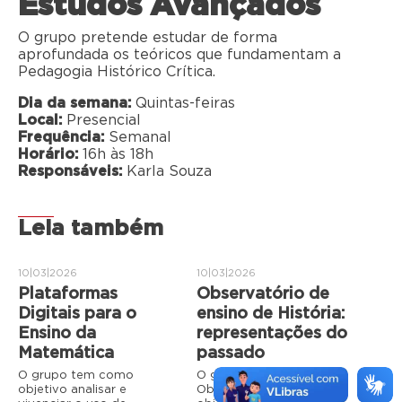
Estudos Avançados
O grupo pretende estudar de forma
aprofundada os teóricos que fundamentam a
Pedagogia Histórico Crítica.
Dia da semana:
Quintas-feiras
Local:
Presencial
Frequência:
Semanal
Horário:
16h às 18h
Responsáveis:
Karla Souza
Leia também
10|03|2026
10|03|2026
Plataformas
Observatório de
Digitais para o
ensino de História:
Ensino da
representações do
Matemática
passado
O grupo tem como
O grupo de estudos
objetivo analisar e
ObservaHist tem como