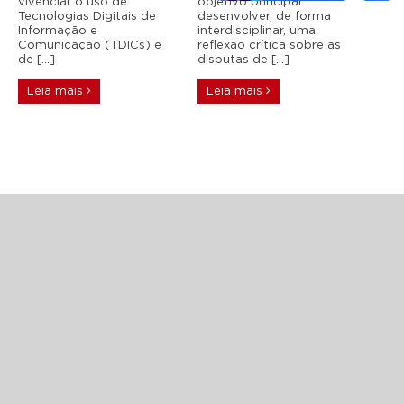
vivenciar o uso de
objetivo principal
Tecnologias Digitais de
desenvolver, de forma
Informação e
interdisciplinar, uma
Comunicação (TDICs) e
reflexão crítica sobre as
de […]
disputas de […]
Leia mais
Leia mais