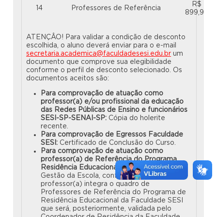
R$
14
Professores de Referência
899,99
ATENÇÂO! Para validar a condição de desconto
escolhida, o aluno deverá enviar para o e-mail
secretaria.academica@faculdadesesi.edu.br
um
documento que comprove sua elegibilidade
conforme o perfil de desconto selecionado. Os
documentos aceitos são:
Para comprovação de atuação como
professor(a) e/ou profissional da educação
das Redes Públicas de Ensino e funcionários
SESI-SP-SENAI-SP:
Cópia do holerite
recente.
Para comprovação de Egressos Faculdade
SESI:
Certificado de Conclusão do Curso.
Para comprovação de atuação como
professor(a) de Referência do Programa
Residência Educacional:
Carta emitida pela
Gestão da Escola, confirmando que o(a)
professor(a) integra o quadro de
Professores de Referência do Programa de
Residência Educacional da Faculdade SESI
que será, posteriormente, validada pelo