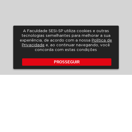
A Faculdade SESI-SP utiliza cookies e outras
tecnologias semelhantes para melhorar a sua
experiência, de acordo com a nossa
Política de
Privacidade
e, ao continuar navegando, você
concorda com estas condições
PROSSEGUIR
POLÍTICA DE PRIVACIDADE
A LGPD NO SESI-SP
HORÁRIO DE ATENDIMENTO
FALE CONOSCO
PERGUNTAS FREQUENTES
REVISTA DE EDUCAÇÃO
EDITAIS
Rua Carlos Weber, 835 – Vila
Leopoldina
CEP 05303-902 – São Paulo –