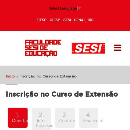
Select Language
▼
FIESP
CIESP
SESI
SENAI
IRS
Início
»
Inscrição no Curso de Extensão
Inscrição no Curso de Extensão
1.
2.
3.
4.
Orientações
Info.
Contato
Financeiro
Pessoais