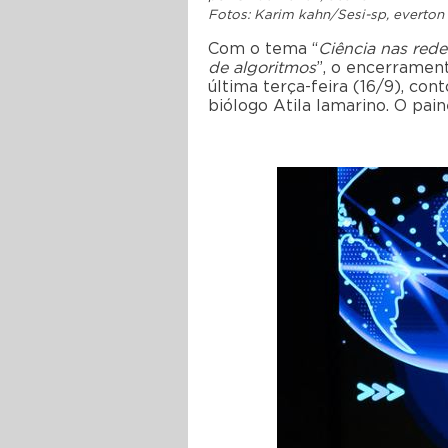
Fotos: Karim kahn/Sesi-sp, everton
Com
o
tema “
Ciência nas rede
de algoritmos
”,
o
encerr
amen
última terça-feira (16/9)
,
cont
biólogo
Atila
Iamarino
.
O pain