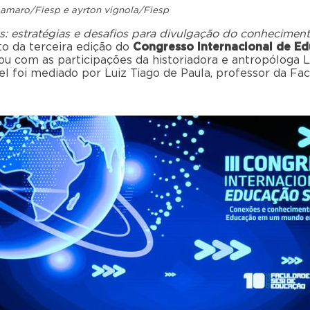
 amaro/Fiesp e ayrton vignola/Fiesp
s: estratégias e desafios para divulgação do conhecimen
to
d
a terceira
edição do
Cong
resso
Internacional de E
ou com as
participações
d
a historiadora e antropóloga
L
el
foi mediad
o
por Luiz
Tiago de Paula,
professor da Fa