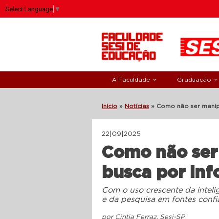
Select Language
▼
A Faculdade
Graduação
Início
»
Notícias
»
Como não ser manip
22|09|2025
Como não ser
busca por in
Com o uso crescente da intelig
e da pesquisa em fontes confi
por Cintia Ferraz, Sesi-SP