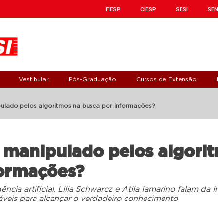
FIESP
CIESP
SESI
SEN
Vestibular
Pós-Graduação
Cursos de Extensão
ulado pelos algoritmos na busca por informações?
 manipulado pelos algori
formações?
ência artificial, Lilia Schwarcz e Atila Iamarino falam da
áveis para alcançar o verdadeiro conhecimento