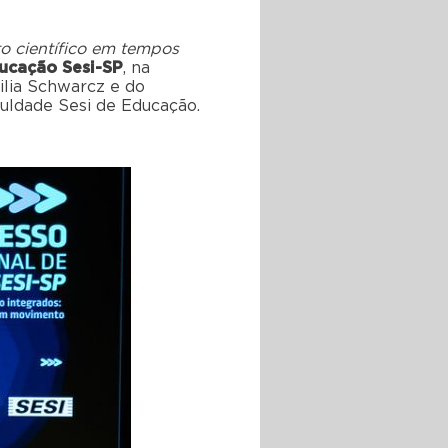
to científico em tempos
ducação
Sesi-SP
,
na
ilia
Schwarcz
e
do
culdade Sesi de Educação
.