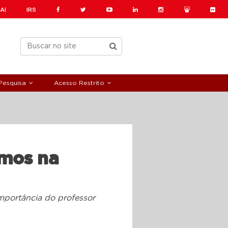
AI
IRS
Pesquisa
Acesso Restrito
tmos na
 importância do professor