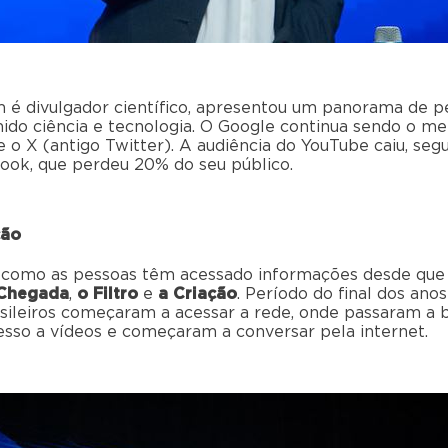
m é divulgador científico, apresentou um panorama de 
ido ciência e tecnologia. O Google continua sendo o me
e o X (antigo Twitter). A audiência do YouTube caiu, seg
book, que perdeu 20% do seu público.
ção
a como as pessoas têm acessado informações desde que a
Chegada
,
o Filtro
e
a Criação
. Período do final dos ano
ileiros começaram a acessar a rede, onde passaram a 
cesso a vídeos e começaram a conversar pela internet.