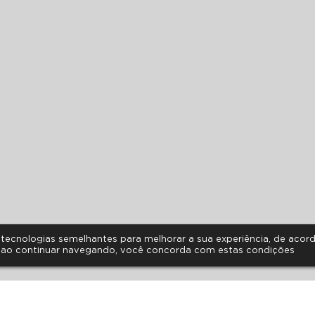
as tecnologias semelhantes para melhorar a sua experiência, de aco
 ao continuar navegando, você concorda com estas condições
HORÁRIO DE ATENDIMENTO
FALE CONOSCO
PERGUNTAS