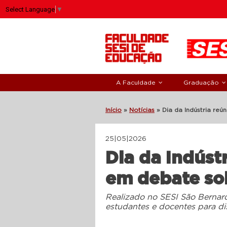
Select Language
▼
A Faculdade
Graduação
Início
»
Notícias
»
Dia da Indústria re
25|05|2026
Dia da Indúst
em debate so
Realizado no SESI São Bernar
estudantes e docentes
para
di