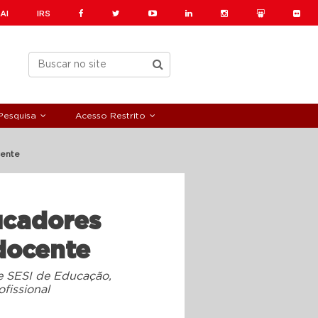
AI
IRS
Pesquisa
Acesso Restrito
cente
ucadores
docente
e SESI de Educação,
fissional