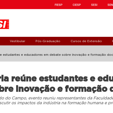
FIESP
CIESP
SESI
SEN
Vestibular
Pós-Graduação
Cursos de Extensão
úne estudantes e educadores em debate sobre inovação e formação do
ria reúne estudantes e ed
bre inovação e formação 
do do Campo, evento reuniu representantes da Faculdad
scutir os impactos da indústria na formação humana e pro