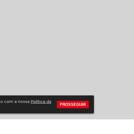
rdo com a nossa
Política de
PROSSEGUIR
 FREQUENTES
REVISTA DE EDUCAÇÃO
EDITAIS