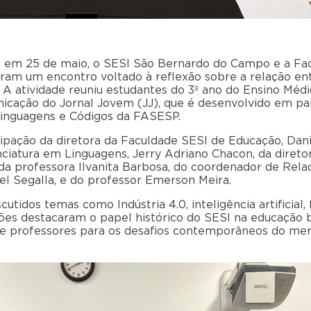
do em 25 de maio, o SESI São Bernardo do Campo e a Fa
m um encontro voltado à reflexão sobre a relação entr
 A atividade reuniu estudantes do 3º ano do Ensino Méd
icação do Jornal Jovem (JJ), que é desenvolvido em pa
Linguagens e Códigos da FASESP.
ipação da diretora da Faculdade SESI de Educação, Dan
nciatura em Linguagens, Jerry Adriano Chacon, da diret
 da professora Ilvanita Barbosa, do coordenador de Re
el Segalla, e do professor Emerson Meira.
utidos temas como Indústria 4.0, inteligência artificial
ões destacaram o papel histórico do SESI na educação b
e professores para os desafios contemporâneos do mer