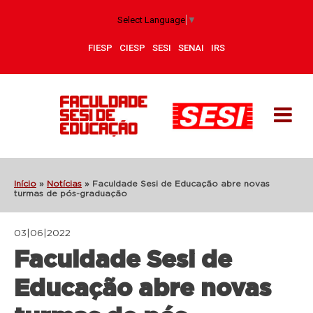
Select Language
▼
FIESP
CIESP
SESI
SENAI
IRS
Início
»
Notícias
»
Faculdade Sesi de Educação abre novas
turmas de pós-graduação
03|06|2022
Faculdade Sesi de
Educação abre novas