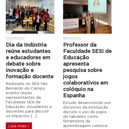
25|05|2026
18|05|2026
Dia da Indústria
Professor da
reúne estudantes
Faculdade SESI de
e educadores em
Educação
debate sobre
apresenta
inovação e
pesquisa sobre
formação docente
jogos
colaborativos em
Realizado no SESI São
Bernardo do Campo,
colóquio na
evento reuniu
Espanha
representantes da
Faculdade SESI de
Estudo desenvolvido por
Educação, estudantes e
docentes da instituição
docentes para discutir
discute o uso de jogos
os impactos […]
de tabuleiro como
ferramenta de
aprendizagem coletiva,
Leia mais