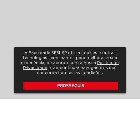
A Faculdade SESI-SP utiliza cookies e outras
tecnologias semelhantes para melhorar a sua
experiência, de acordo com a nossa
Política de
Privacidade
e, ao continuar navegando, você
concorda com estas condições
PROSSEGUIR
POLÍTICA DE PRIVACIDADE
A LGPD NO SESI-SP
HORÁRIO DE ATENDIMENTO
FALE CONOSCO
PERGUNTAS FREQUENTES
REVISTA DE EDUCAÇÃO
EDITAIS