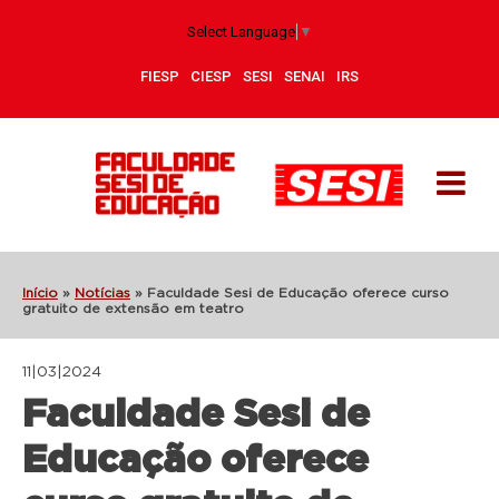
Select Language
▼
FIESP
CIESP
SESI
SENAI
IRS
Início
»
Notícias
»
Faculdade Sesi de Educação oferece curso
gratuito de extensão em teatro
11|03|2024
Faculdade Sesi de
Educação oferece