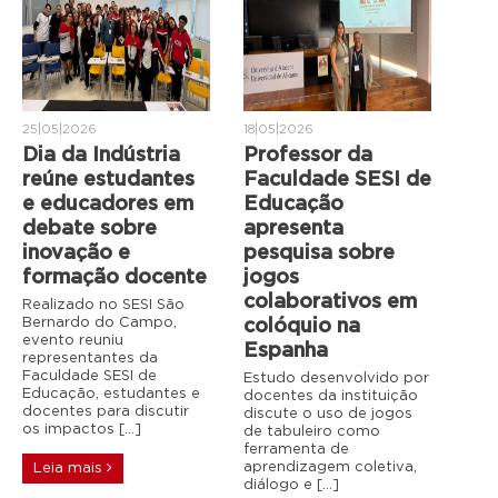
25|05|2026
18|05|2026
Dia da Indústria
Professor da
reúne estudantes
Faculdade SESI de
e educadores em
Educação
debate sobre
apresenta
inovação e
pesquisa sobre
formação docente
jogos
colaborativos em
Realizado no SESI São
Bernardo do Campo,
colóquio na
evento reuniu
Espanha
representantes da
Faculdade SESI de
Estudo desenvolvido por
Educação, estudantes e
docentes da instituição
docentes para discutir
discute o uso de jogos
os impactos […]
de tabuleiro como
ferramenta de
aprendizagem coletiva,
Leia mais
diálogo e […]