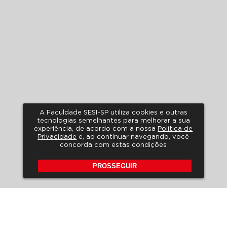
A Faculdade SESI-SP utiliza cookies e outras
tecnologias semelhantes para melhorar a sua
experiência, de acordo com a nossa
Política de
Privacidade
e, ao continuar navegando, você
concorda com estas condições
PROSSEGUIR
POLÍTICA DE PRIVACIDADE
A LGPD NO SESI-SP
HORÁRIO DE ATENDIMENTO
FALE CONOSCO
PERGUNTAS FREQUENTES
REVISTA DE EDUCAÇÃO
EDITAIS