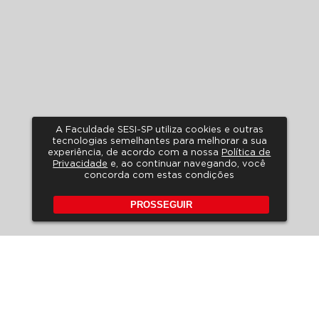
A Faculdade SESI-SP utiliza cookies e outras
tecnologias semelhantes para melhorar a sua
experiência, de acordo com a nossa
Política de
Privacidade
e, ao continuar navegando, você
concorda com estas condições
PROSSEGUIR
POLÍTICA DE PRIVACIDADE
A LGPD NO SESI-SP
HORÁRIO DE ATENDIMENTO
FALE CONOSCO
PERGUNTAS FREQUENTES
REVISTA DE EDUCAÇÃO
EDITAIS