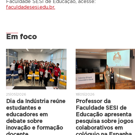
Faculdade SESI de Educação, acesse:
faculdadesesi.edu.br
.
Em foco
25|05|2026
18|05|2026
Dia da Indústria reúne
Professor da
estudantes e
Faculdade SESI de
educadores em
Educação apresenta
debate sobre
pesquisa sobre jogos
inovação e formação
colaborativos em
docente
colóquio na Espanha