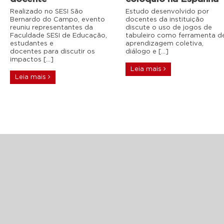
Realizado no SESI São
Estudo desenvolvido por
Bernardo do Campo, evento
docentes da instituição
reuniu representantes da
discute o uso de jogos de
Faculdade SESI de Educação,
tabuleiro como ferramenta d
estudantes e
aprendizagem coletiva,
docentes para discutir os
diálogo e […]
impactos […]
Leia mais
Leia mais