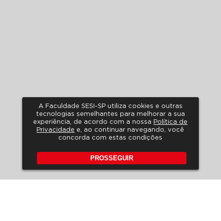
A Faculdade SESI-SP utiliza cookies e outras
tecnologias semelhantes para melhorar a sua
experiência, de acordo com a nossa
Política de
Privacidade
e, ao continuar navegando, você
concorda com estas condições
PROSSEGUIR
POLÍTICA DE PRIVACIDADE
A LGPD NO SESI-SP
HORÁRIO DE ATENDIMENTO
FALE CONOSCO
PERGUNTAS FREQUENTES
REVISTA DE EDUCAÇÃO
EDITAIS