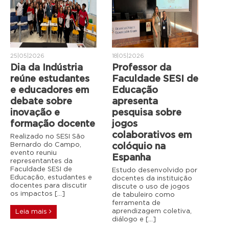
25|05|2026
18|05|2026
Dia da Indústria
Professor da
reúne estudantes
Faculdade SESI de
e educadores em
Educação
debate sobre
apresenta
inovação e
pesquisa sobre
formação docente
jogos
colaborativos em
Realizado no SESI São
Bernardo do Campo,
colóquio na
evento reuniu
Espanha
representantes da
Faculdade SESI de
Estudo desenvolvido por
Educação, estudantes e
docentes da instituição
docentes para discutir
discute o uso de jogos
os impactos […]
de tabuleiro como
ferramenta de
aprendizagem coletiva,
Leia mais
diálogo e […]