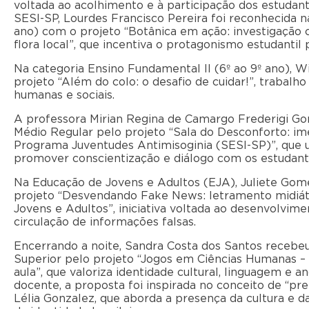
voltada ao acolhimento e à participação dos estudant
SESI-SP, Lourdes Francisco Pereira foi reconhecida n
ano) com o projeto “Botânica em ação: investigação c
flora local”, que incentiva o protagonismo estudantil
Na categoria Ensino Fundamental II (6º ao 9º ano), W
projeto “Além do colo: o desafio de cuidar!”, trabal
humanas e sociais.
A professora Mirian Regina de Camargo Frederigi Gon
Médio Regular pelo projeto “Sala do Desconforto: im
Programa Juventudes Antimisoginia (SESI-SP)”, que ut
promover conscientização e diálogo com os estudant
Na Educação de Jovens e Adultos (EJA), Juliete Gom
projeto “Desvendando Fake News: letramento midiát
Jovens e Adultos”, iniciativa voltada ao desenvolvim
circulação de informações falsas.
Encerrando a noite, Sandra Costa dos Santos recebe
Superior pelo projeto “Jogos em Ciências Humanas –
aula”, que valoriza identidade cultural, linguagem e 
docente, a proposta foi inspirada no conceito de “pre
Lélia Gonzalez, que aborda a presença da cultura e d