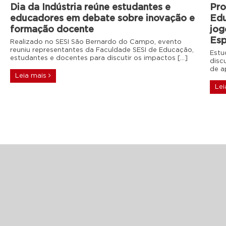
Dia da Indústria reúne estudantes e
Pro
educadores em debate sobre inovação e
Edu
formação docente
jog
Es
Realizado no SESI São Bernardo do Campo, evento
reuniu representantes da Faculdade SESI de Educação,
Estu
estudantes e docentes para discutir os impactos […]
disc
de a
Leia mais
Lei