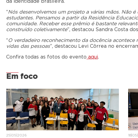
da identidade brasileira.
“
Nós desenvolvemos um projeto a várias mãos. Não é 
estudantes. Pensamos a partir da Residência Educacio
comunidade. Receber esse prêmio é bastante relevant
construído coletivamente
”, destacou Sandra Costa dos
“
O verdadeiro reconhecimento da docência acontece 
vidas das pessoas
”, destacou Levi Côrrea no encerra
Confira todas as fotos do evento
aqui
.
Em foco
25|05|2026
18|05