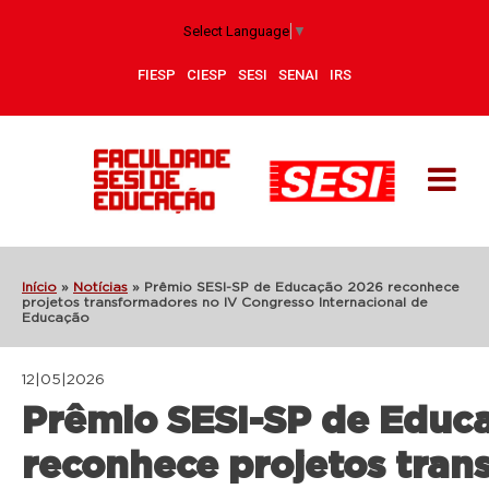
Select Language
▼
FIESP
CIESP
SESI
SENAI
IRS
Início
»
Notícias
»
Prêmio SESI-SP de Educação 2026 reconhece
projetos transformadores no IV Congresso Internacional de
Educação
12|05|2026
Prêmio SESI-SP de Educ
reconhece projetos tran