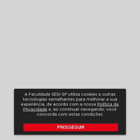
A Faculdade SESI-SP utiliza cookies e outras
tecnologias semelhantes para melhorar a sua
experiência, de acordo com a nossa
Política de
Privacidade
e, ao continuar navegando, você
concorda com estas condições
PROSSEGUIR