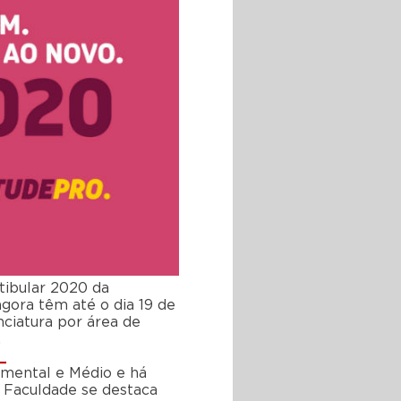
stibular 2020 da
gora têm até o dia 19 de
nciatura por área de
.
_
amental e Médio e há
A Faculdade se destaca