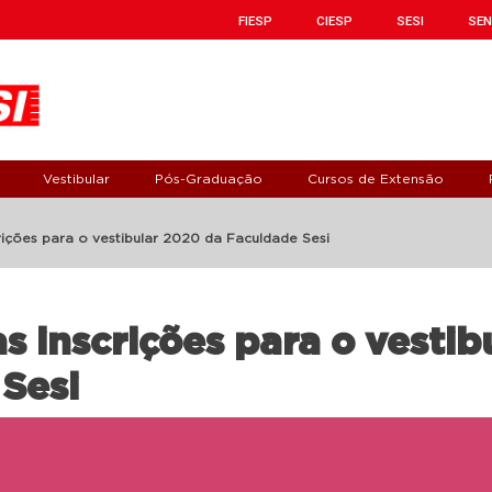
FIESP
CIESP
SESI
SEN
Vestibular
Pós-Graduação
Cursos de Extensão
rições para o vestibular 2020 da Faculdade Sesi
s inscrições para o vestib
Sesi