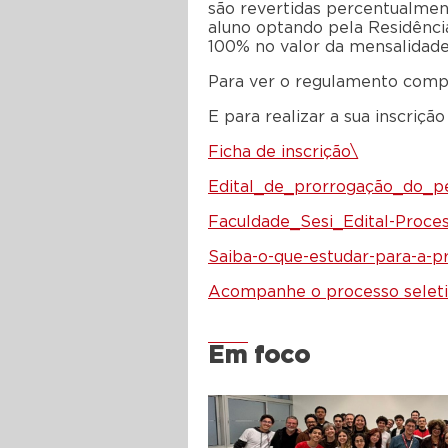
são revertidas percentualment
aluno optando pela Residênci
100% no valor da mensalidade
Para ver o regulamento com
E para realizar a sua inscrição
Ficha de inscrição\
Edital_de_prorrogação_do_p
Faculdade_Sesi_Edital-Proce
Saiba-o-que-estudar-para-a-p
Acompanhe o processo selet
Em foco