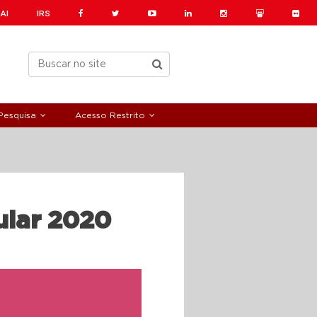
AI
IRS
Pesquisa
Acesso Restrito
ular 2020