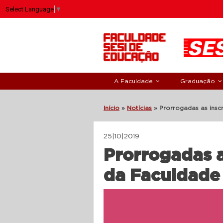
Select Language
▼
A Faculdade
Graduação
Início
»
Notícias
»
Prorrogadas as insc
25|10|2019
Prorrogadas a
da Faculdade 