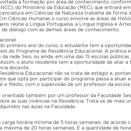
voltada à formação por área de conhecimento, conforme
NCC), do Ministério da Educação (MEC), que entrará em 
licenciatura em Ciências da Natureza trabalha de forma i
. Em Ciências Humanas o curso envolve as áreas de Históri
gens reúne a Língua Portuguesa, a Língua Inglesa e Artes
de diálogo com as demais áreas de conhecimento.
acional
r do primeiro ano do curso, o estudante tem a oportunid
io do Programa de Residência Educacional. A prática é
 da rede Sesi, ou ainda, em uma das 15 escolas públicas
Assim, o aluno residente tem a oportunidade de aliar a 
ncia docente.
Residência Educacional não se trata de estágio e, portan
nte que opta por participar do programa passa a atuar 
 e Médio, com o supervisão de um professor da escola
 orientado também por um professor da Faculdade Ses
 sobre as suas vivências na Residência. Trata-se de mais
quiridos nas aulas na Faculdade.
 carga horária mínima de 5 horas semanais, de acordo c
ga máxima de 20 horas semanais. E a quantidade de hora