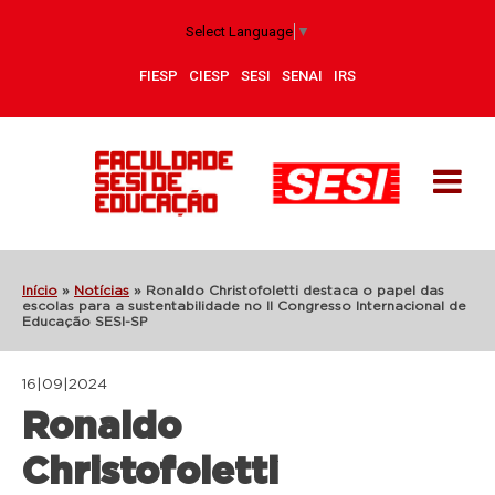
Select Language
▼
FIESP
CIESP
SESI
SENAI
IRS
Início
»
Notícias
»
Ronaldo Christofoletti destaca o papel das
escolas para a sustentabilidade no II Congresso Internacional de
Educação SESI-SP
16|09|2024
Ronaldo
Christofoletti