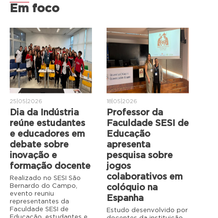
Em foco
25|05|2026
18|05|2026
Dia da Indústria
Professor da
reúne estudantes
Faculdade SESI de
e educadores em
Educação
debate sobre
apresenta
inovação e
pesquisa sobre
formação docente
jogos
colaborativos em
Realizado no SESI São
Bernardo do Campo,
colóquio na
evento reuniu
Espanha
representantes da
Faculdade SESI de
Estudo desenvolvido por
Educação, estudantes e