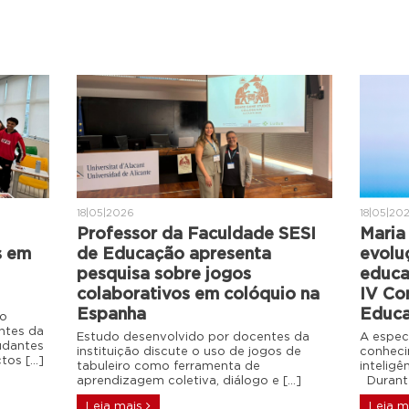
18|05|2026
18|05|20
Professor da Faculdade SESI
Maria 
s em
de Educação apresenta
evolu
pesquisa sobre jogos
educa
colaborativos em colóquio na
IV Co
Espanha
Educa
do
ntes da
Estudo desenvolvido por docentes da
A espec
udantes
instituição discute o uso de jogos de
conheci
ctos […]
tabuleiro como ferramenta de
intelig
aprendizagem coletiva, diálogo e […]
Durante
Leia mais
Leia m