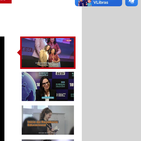
IV Congresso
Internacional de
Educação SESI-SP
A tecnologia aliada à
educação - Congresso
Internacional de
Educação SESI-SP
10 ANOS DA FACULDADE