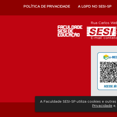
POLÍTICA DE PRIVACIDADE
A LGPD NO SESI-SP
Rua Carlos Web
CEP 05303-902
Tel: (11) 3833-
E-mail:
contato
A Faculdade SESI-SP utiliza cookies e outr
Privacidade
e,