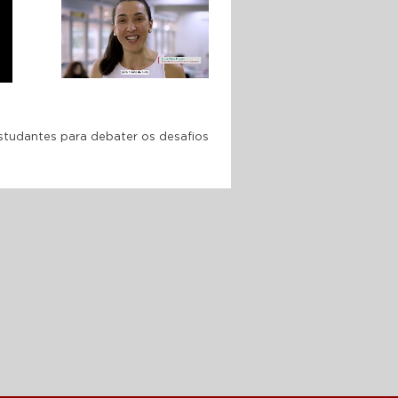
SESI A escola como
segunda casa desde o
primeiro dia
10 ANOS DA FACULDADE
SESI: formando a nova
geração de professores
estudantes para debater os desafios