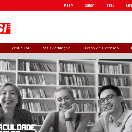
FIESP
CIESP
SESI
SEN
Vestibular
Pós-Graduação
Cursos de Extensão