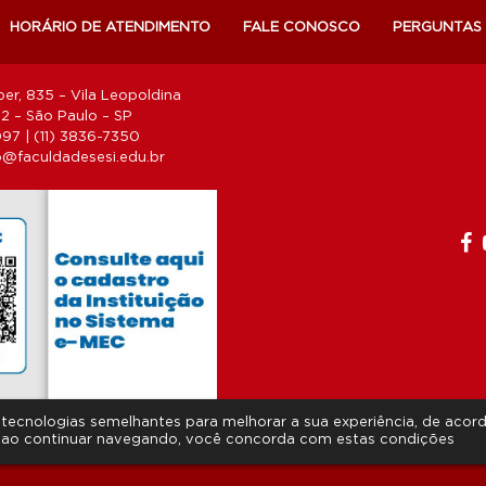
HORÁRIO DE ATENDIMENTO
FALE CONOSCO
PERGUNTAS
er, 835 – Vila Leopoldina
 – São Paulo – SP
1097 | (11) 3836-7350
@faculdadesesi.edu.br
as tecnologias semelhantes para melhorar a sua experiência, de aco
 ao continuar navegando, você concorda com estas condições
Copyright 2026 © Todos os direitos reservados.