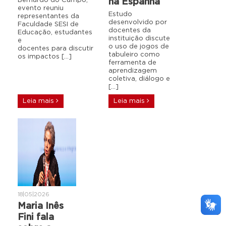
Bernardo do Campo,
na Espanha
evento reuniu
Estudo
representantes da
desenvolvido por
Faculdade SESI de
docentes da
Educação, estudantes
instituição discute
e
o uso de jogos de
docentes para discutir
tabuleiro como
os impactos […]
ferramenta de
aprendizagem
coletiva, diálogo e
[…]
Leia mais
Leia mais
18|05|2026
Maria Inês
Fini fala