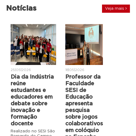
Notícias
Veja mais
25|05|2026
18|05|2026
Dia da Indústria
Professor da
reúne
Faculdade
estudantes e
SESI de
educadores em
Educação
debate sobre
apresenta
inovação e
pesquisa
formação
sobre jogos
docente
colaborativos
em colóquio
Realizado no SESI São