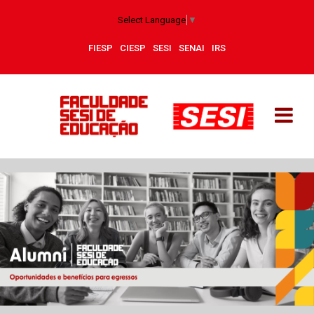
Select Language
▼
FIESP
CIESP
SESI
SENAI
IRS