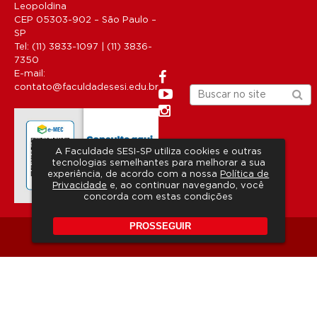
Leopoldina
CEP 05303-902 – São Paulo –
SP
Tel: (11) 3833-1097 | (11) 3836-
7350
E-mail:
contato@faculdadesesi.edu.br
A Faculdade SESI-SP utiliza cookies e outras
tecnologias semelhantes para melhorar a sua
experiência, de acordo com a nossa
Política de
Privacidade
e, ao continuar navegando, você
concorda com estas condições
PROSSEGUIR
Copyright 2026 © Todos os direitos reservados.