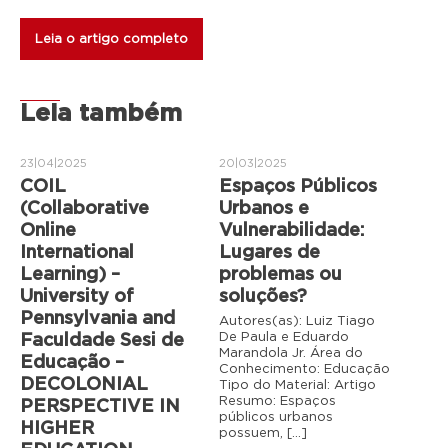
Leia o artigo completo
Leia também
23|04|2025
20|03|2025
COIL
Espaços Públicos
(Collaborative
Urbanos e
Online
Vulnerabilidade:
International
Lugares de
Learning) –
problemas ou
University of
soluções?
Pennsylvania and
Autores(as): Luiz Tiago
De Paula e Eduardo
Faculdade Sesi de
Marandola Jr. Área do
Educação –
Conhecimento: Educação
DECOLONIAL
Tipo do Material: Artigo
Resumo: Espaços
PERSPECTIVE IN
públicos urbanos
HIGHER
possuem, […]