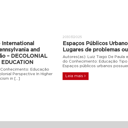
20|03|2025
 International
Espaços Públicos Urbanos
Pennsylvania and
Lugares de problemas ou
ção – DECOLONIAL
Autores(as): Luiz Tiago De Paula 
do Conhecimento: Educação Tipo d
R EDUCATION
Espaços públicos urbanos possue
do Conhecimento: Educação
lonial Perspective In Higher
Leia mais
ism in […]