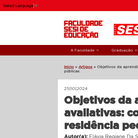
Select Language
▼
A Faculdade
Graduação
Início
»
Artigos
»
Objetivos da aprendi
públicas.
25|10|2024
Objetivos da
avaliativas: 
residência pe
Autor(a):
Flávia Regiane Da S