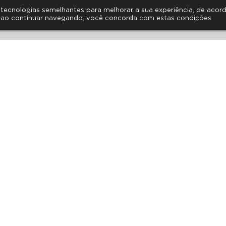
as tecnologias semelhantes para melhorar a sua experiência, de aco
 ao continuar navegando, você concorda com estas condições
HORÁRIO DE ATENDIMENTO
FALE CONOSCO
PERGUNTAS
er, 835 – Vila Leopoldina
 – São Paulo – SP
1097 | (11) 3836-7350
@faculdadesesi.edu.br