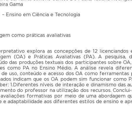
reira Gama
 – Ensino em Ciência e Tecnologia
gem como práticas avaliativas
terpretativo explora as concepções de 12 licenciandos
em (OA) e Práticas Avaliativas (PA). A pesquisa, de
údo das produções textuais dos participantes sobre OA,
ades como PA no Ensino Médio. A análise revela difer
de de uso, conteúdo e acesso dos OA como ferramentas
ltados indicam que os OA podem sim funcionar como PA,
er: 1.Diferentes níveis de interação e dinamismo das aul
vimento do professor na utilização dos recursos. Concl
 avaliações formativas por meio de uma abordagem q
ade e adaptabilidade aos diferentes estilos de ensino e a