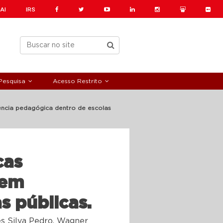
AI
IRS
Pesquisa
Acesso Restrito
ência pedagógica dentro de escolas
cas
 em
s públicas.
es Silva Pedro, Wagner