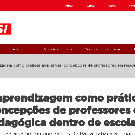
FIESP
CIESP
SESI
SEN
Vestibular
Pós-Graduação
Cursos de Extensão
zagem como práticas avaliativas: concepções de professores em resid
 aprendizagem como práti
concepções de professores
dagógica dentro de escola
ilva Carvalho, Simone Santos De Paula, Tatiana Rodrigu