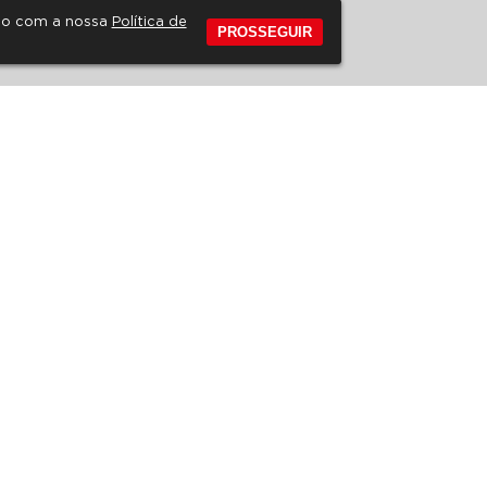
rdo com a nossa
Política de
PROSSEGUIR
 FREQUENTES
REVISTA DE EDUCAÇÃO
EDITAIS