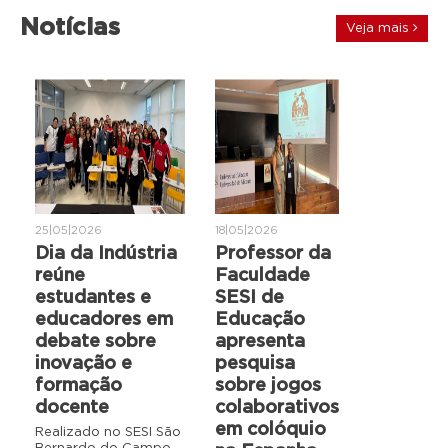
Notícias
Veja mais
25|05|2026
18|05|2026
Dia da Indústria
Professor da
reúne
Faculdade
estudantes e
SESI de
educadores em
Educação
debate sobre
apresenta
inovação e
pesquisa
formação
sobre jogos
docente
colaborativos
em colóquio
Realizado no SESI São