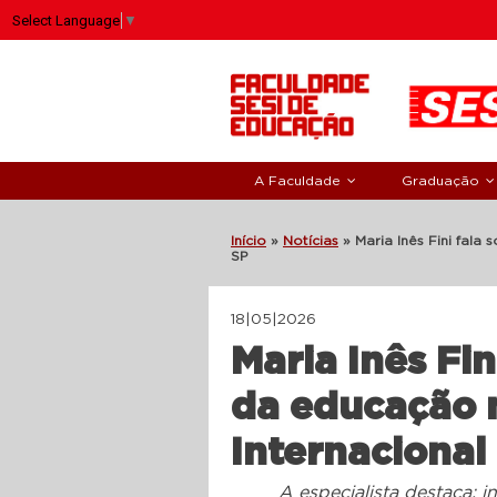
Select Language
▼
A Faculdade
Graduação
Início
»
Notícias
»
Maria Inês Fini fala
SP
18|05|2026
Maria Inês Fin
da educação n
Internacional
A especialista destaca: 