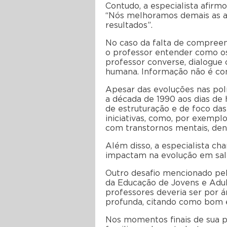
Contudo, a especialista afirmo
“Nós melhoramos demais as aná
resultados”.
No caso da falta de compreen
o professor entender como os 
professor converse, dialogue c
humana. Informação não é con
Apesar das evoluções nas polí
a década de 1990 aos dias de
de estruturação e de foco das
iniciativas, como, por exempl
com transtornos mentais, dent
Além disso, a especialista ch
impactam na evolução em sala
Outro desafio mencionado pel
da Educação de Jovens e Adul
professores deveria ser por 
profunda, citando como bom e
Nos momentos finais de sua pa