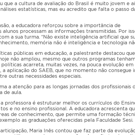
u que a cultura de avaliação do Brasil é muito jovem e a
lises estatísticas, mas eu acredito que falta o passo d
são, a educadora reforçou sobre a importância de
alunos processam as informações transmitidas. Por isso
om a sua turma. “Não existe inteligência artificial que su
hecimento, memória não é inteligência e tecnologia não
ticas públicas em educação, a palestrante destacou que
 hoje não ampliou, mesmo que outros programas tenham s
 políticas acarreta, muitas vezes, na pouca evolução em
o, a aplicação do SAEB, que no momento não consegue inc
re outras necessidades especiais.
ama a atenção para as longas jornadas dos profissionais 
 de aula.
a professora é estruturar melhor os currículos do Ensi
tos e no ensino profissional. A educadora acrescenta q
áreas de conhecimento, que permite uma formação técn
xemplo as graduações oferecidas pela Faculdade Sesi.
rticipação, Maria Inês contou que faz parte da evolução