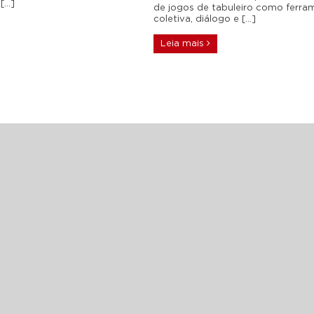
 […]
de jogos de tabuleiro como ferr
coletiva, diálogo e […]
Leia mais