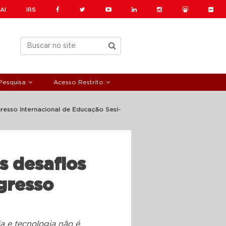
AI
IRS
Pesquisa
Acesso Restrito
gresso Internacional de Educação Sesi-
os desafios
gresso
a e tecnologia não é