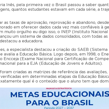
a Inês, pela primeira vez o Brasil passou a saber quan
igens, quantos estudantes estavam em cada série, a traje
ar as taxas de aprovação, reprovação e abandono, desde
orado em oferecer dados cada vez mais confiáveis à ge
muito orgulho eu digo isso, o INEP (Instituto Nacional
) lançou um sistema de dados consolidados, com todas a
 destacou a educadora.
es, a especialista destacou a criação do SAEB (Sistema
ue avalia a Educação Básica. Logo depois, em 1998, o E
o Encceja (Exame Nacional para Certificação de Compe
o nacional para a EJA (Educação de Jovens e Adultos).
foram criadas as matrizes de referência das avaliações, 
verificadas em determinadas etapas da Educação Básica
 exatamente qual é o conteúdo que o aluno tem que domin