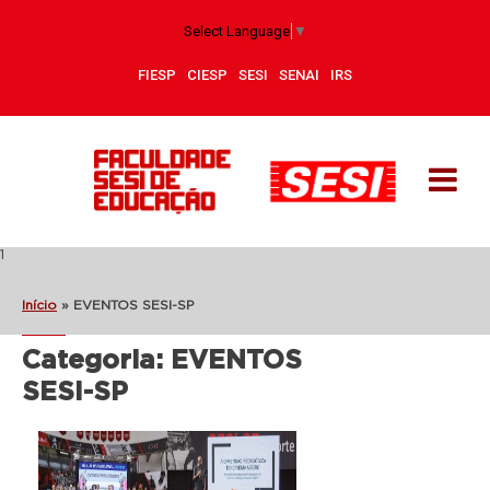
Select Language
▼
FIESP
CIESP
SESI
SENAI
IRS
1
Início
»
EVENTOS SESI-SP
Categoria:
EVENTOS
SESI-SP