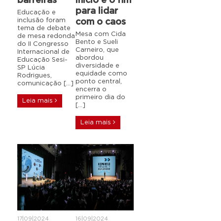
barreiras
início e o fim
para lidar
Educação e
inclusão foram
com o caos
tema de debate
Mesa com Cida
de mesa redonda
Bento e Sueli
do II Congresso
Carneiro, que
Internacional de
abordou
Educação Sesi-
diversidade e
SP Lúcia
equidade como
Rodrigues,
ponto central,
comunicação […]
encerra o
primeiro dia do
Leia mais
[…]
Leia mais
17|09|2024
16|09|2024