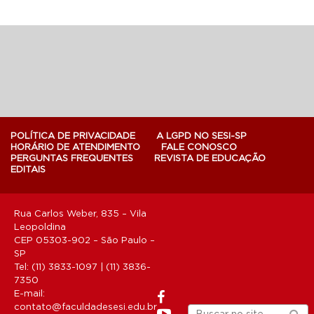
POLÍTICA DE PRIVACIDADE
A LGPD NO SESI-SP
HORÁRIO DE ATENDIMENTO
FALE CONOSCO
PERGUNTAS FREQUENTES
REVISTA DE EDUCAÇÃO
EDITAIS
Rua Carlos Weber, 835 – Vila
Leopoldina
CEP 05303-902 – São Paulo –
SP
Tel: (11) 3833-1097 | (11) 3836-
7350
E-mail:
contato@faculdadesesi.edu.br