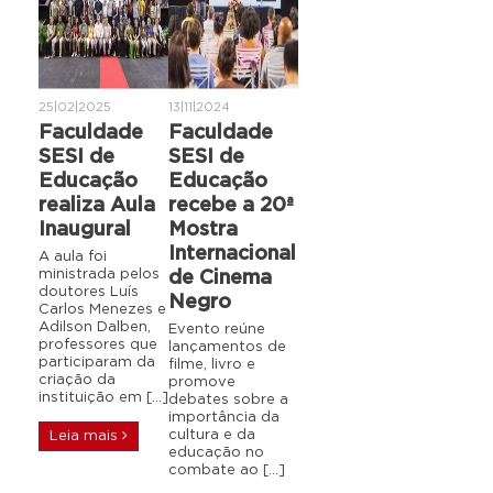
25|02|2025
13|11|2024
Faculdade
Faculdade
SESI de
SESI de
Educação
Educação
realiza Aula
recebe a 20ª
Inaugural
Mostra
Internacional
A aula foi
ministrada pelos
de Cinema
doutores Luís
Negro
Carlos Menezes e
Adilson Dalben,
Evento reúne
professores que
lançamentos de
participaram da
filme, livro e
criação da
promove
instituição em […]
debates sobre a
importância da
cultura e da
Leia mais
educação no
combate ao […]