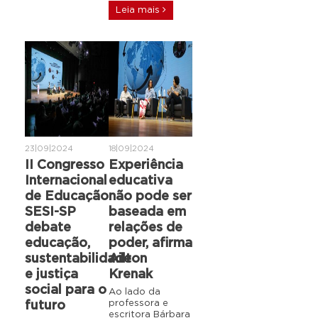
Leia mais
23|09|2024
18|09|2024
II Congresso
Experiência
Internacional
educativa
de Educação
não pode ser
SESI-SP
baseada em
debate
relações de
educação,
poder, afirma
sustentabilidade
Ailton
e justiça
Krenak
social para o
Ao lado da
professora e
futuro
escritora Bárbara