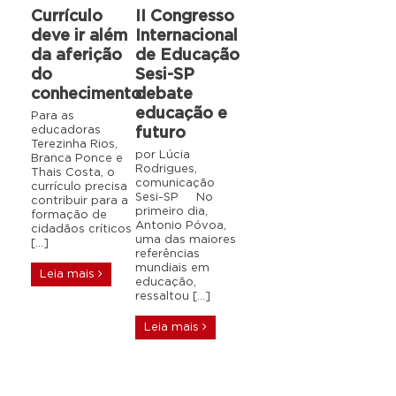
Currículo
II Congresso
deve ir além
Internacional
da aferição
de Educação
do
Sesi-SP
conhecimento
debate
educação e
Para as
educadoras
futuro
Terezinha Rios,
por Lúcia
Branca Ponce e
Rodrigues,
Thais Costa, o
comunicação
currículo precisa
Sesi-SP No
contribuir para a
primeiro dia,
formação de
Antonio Póvoa,
cidadãos críticos
uma das maiores
[…]
referências
mundiais em
Leia mais
educação,
ressaltou […]
Leia mais