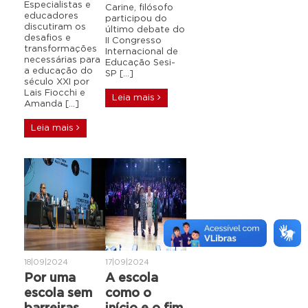
Especialistas e
Carine, filósofo
educadores
participou do
discutiram os
último debate do
desafios e
II Congresso
transformações
Internacional de
necessárias para
Educação Sesi-
a educação do
SP […]
século XXI por
Lais Fiocchi e
Leia mais
Amanda […]
Leia mais
18|09|2024
17|09|2024
Por uma
A escola
escola sem
como o