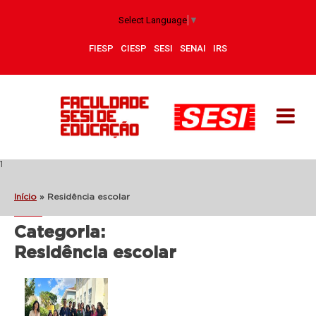
Select Language
▼
FIESP
CIESP
SESI
SENAI
IRS
1
Início
»
Residência escolar
Categoria:
Residência escolar