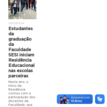
23|02|2024
Estudantes
da
graduação
da
Faculdade
SESI iniciam
Residência
Educacional
nas escolas
parceiras
Neste ano, o
início da
Residência
contou com a
participação dos
docentes da
Faculdade, que