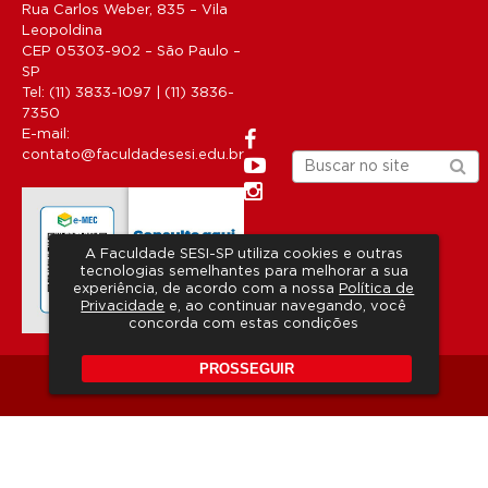
Rua Carlos Weber, 835 – Vila
Leopoldina
CEP 05303-902 – São Paulo –
SP
Tel: (11) 3833-1097 | (11) 3836-
7350
E-mail:
contato@faculdadesesi.edu.br
A Faculdade SESI-SP utiliza cookies e outras
tecnologias semelhantes para melhorar a sua
experiência, de acordo com a nossa
Política de
Privacidade
e, ao continuar navegando, você
concorda com estas condições
PROSSEGUIR
Copyright 2026 © Todos os direitos reservados.