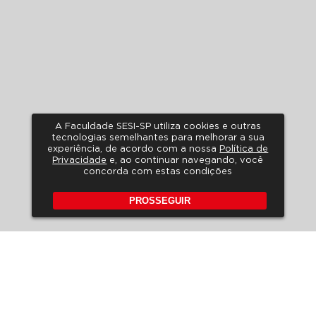
A Faculdade SESI-SP utiliza cookies e outras
tecnologias semelhantes para melhorar a sua
experiência, de acordo com a nossa
Política de
Privacidade
e, ao continuar navegando, você
concorda com estas condições
PROSSEGUIR
POLÍTICA DE PRIVACIDADE
A LGPD NO SESI-SP
HORÁRIO DE ATENDIMENTO
FALE CONOSCO
PERGUNTAS FREQUENTES
REVISTA DE EDUCAÇÃO
EDITAIS