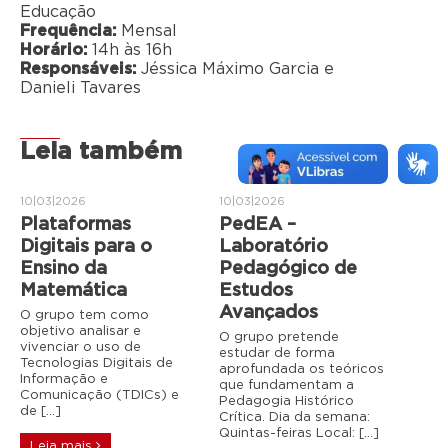
Educação
Frequência:
Mensal
Horário:
14h às 16h
Responsáveis:
Jéssica Máximo Garcia e
Danieli Tavares
Leia também
10|03|2026
10|03|2026
Plataformas
PedEA –
Digitais para o
Laboratório
Ensino da
Pedagógico de
Matemática
Estudos
Avançados
O grupo tem como
objetivo analisar e
O grupo pretende
vivenciar o uso de
estudar de forma
Tecnologias Digitais de
aprofundada os teóricos
Informação e
que fundamentam a
Comunicação (TDICs) e
Pedagogia Histórico
de […]
Crítica. Dia da semana:
Quintas-feiras Local: […]
Leia mais