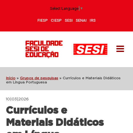
Select Language
▼
FIESP
CIESP
SESI
SENAI
IRS
Início
»
Grupos de pesquisas
»
Currículos e Materiais Didáticos
em Língua Portuguesa
10|03|2026
Currículos e
Materiais Didáticos