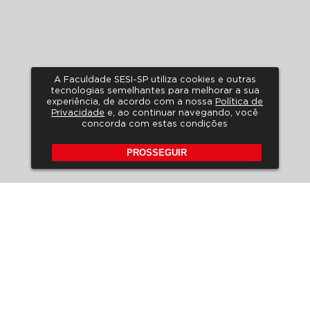
A Faculdade SESI-SP utiliza cookies e outras
tecnologias semelhantes para melhorar a sua
experiência, de acordo com a nossa
Política de
Privacidade
e, ao continuar navegando, você
concorda com estas condições
PROSSEGUIR
POLÍTICA DE PRIVACIDADE
A LGPD NO SESI-SP
HORÁRIO DE ATENDIMENTO
FALE CONOSCO
PERGUNTAS FREQUENTES
REVISTA DE EDUCAÇÃO
EDITAIS
Rua Carlos Weber, 835 – Vila
Leopoldina
CEP 05303-902 – São Paulo –