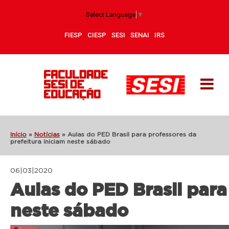
Select Language
▼
FIESP
CIESP
SESI
SENAI
IRS
Início
»
Notícias
»
Aulas do PED Brasil para professores da
prefeitura iniciam neste sábado
06|03|2020
Aulas do PED Brasil para
neste sábado