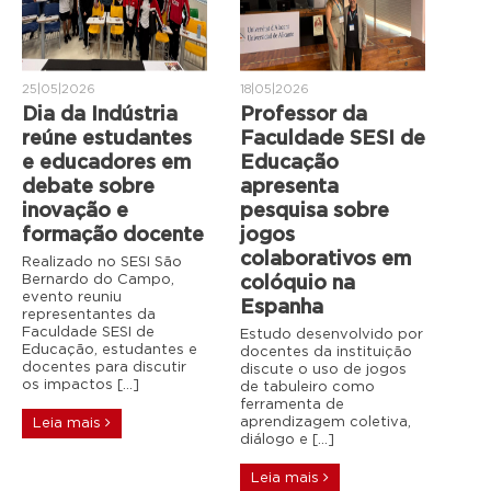
25|05|2026
18|05|2026
Dia da Indústria
Professor da
reúne estudantes
Faculdade SESI de
e educadores em
Educação
debate sobre
apresenta
inovação e
pesquisa sobre
formação docente
jogos
colaborativos em
Realizado no SESI São
Bernardo do Campo,
colóquio na
evento reuniu
Espanha
representantes da
Faculdade SESI de
Estudo desenvolvido por
Educação, estudantes e
docentes da instituição
docentes para discutir
discute o uso de jogos
os impactos […]
de tabuleiro como
ferramenta de
aprendizagem coletiva,
Leia mais
diálogo e […]
Leia mais