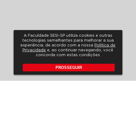
A Faculdade SESI-SP utiliza cookies e outras
tecnologias semelhantes para melhorar a sua
experiência, de acordo com a nossa
Política de
Privacidade
e, ao continuar navegando, você
concorda com estas condições
PROSSEGUIR
POLÍTICA DE PRIVACIDADE
A LGPD NO SESI-SP
HORÁRIO DE ATENDIMENTO
FALE CONOSCO
PERGUNTAS FREQUENTES
REVISTA DE EDUCAÇÃO
EDITAIS
Rua Carlos Weber, 835 – Vila
Leopoldina
CEP 05303-902 – São Paulo –