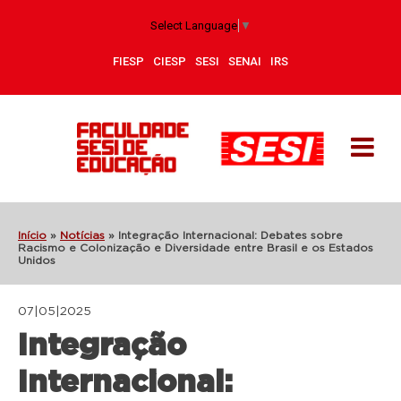
Select Language
▼
FIESP
CIESP
SESI
SENAI
IRS
Início
»
Notícias
»
Integração Internacional: Debates sobre
Racismo e Colonização e Diversidade entre Brasil e os Estados
Unidos
07|05|2025
Integração
Internacional: