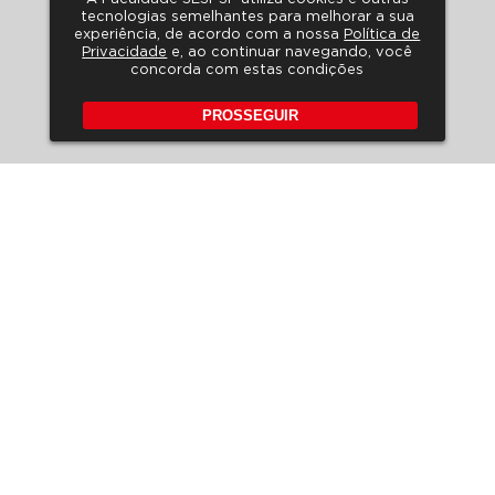
tecnologias semelhantes para melhorar a sua
experiência, de acordo com a nossa
Política de
Privacidade
e, ao continuar navegando, você
concorda com estas condições
PROSSEGUIR
POLÍTICA DE PRIVACIDADE
A LGPD NO SESI-SP
HORÁRIO DE ATENDIMENTO
FALE CONOSCO
PERGUNTAS FREQUENTES
REVISTA DE EDUCAÇÃO
EDITAIS
Rua Carlos Weber, 835 – Vila
Leopoldina
CEP 05303-902 – São Paulo –
SP
Tel: (11) 3833-1097 | (11) 3836-
7350
E-mail:
contato@faculdadesesi.edu.br