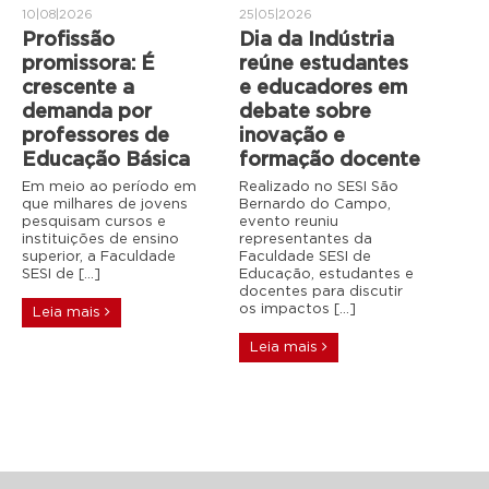
10|08|2026
25|05|2026
Profissão
Dia da Indústria
promissora: É
reúne estudantes
crescente a
e educadores em
demanda por
debate sobre
professores de
inovação e
Educação Básica
formação docente
Em meio ao período em
Realizado no SESI São
que milhares de jovens
Bernardo do Campo,
pesquisam cursos e
evento reuniu
instituições de ensino
representantes da
superior, a Faculdade
Faculdade SESI de
SESI de […]
Educação, estudantes e
docentes para discutir
os impactos […]
Leia mais
Leia mais