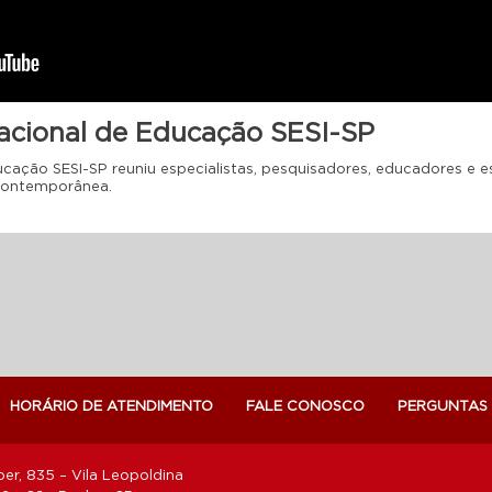
acional de Educação SESI-SP
ucação SESI-SP reuniu especialistas, pesquisadores, educadores e 
contemporânea.
HORÁRIO DE ATENDIMENTO
FALE CONOSCO
PERGUNTAS
er, 835 – Vila Leopoldina