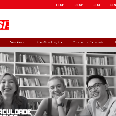
FIESP
CIESP
SESI
SEN
Vestibular
Pós-Graduação
Cursos de Extensão