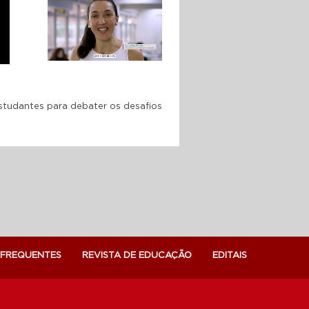
SESI A escola como
segunda casa desde o
primeiro dia
10 ANOS DA FACULDADE
SESI: formando a nova
geração de professores
estudantes para debater os desafios
 FREQUENTES
REVISTA DE EDUCAÇÃO
EDITAIS