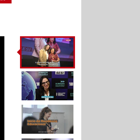
IV Congresso
Internacional de
Educação SESI-SP
A tecnologia aliada à
educação - Congresso
Internacional de
Educação SESI-SP
10 ANOS DA FACULDADE