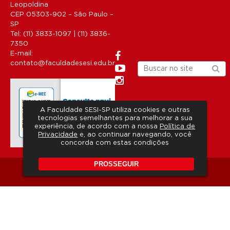
Leopoldina
CEP 05303-902 – São Paulo –
SP
Tel: (11) 3833-1097 | (11) 3836-
7350
E-mail:
contato@faculdadesesi.edu.br
A Faculdade SESI-SP utiliza cookies e outras
tecnologias semelhantes para melhorar a sua
experiência, de acordo com a nossa
Política de
Privacidade
e, ao continuar navegando, você
concorda com estas condições
PROSSEGUIR
Copyright 2026 © Todos os direitos reservados.