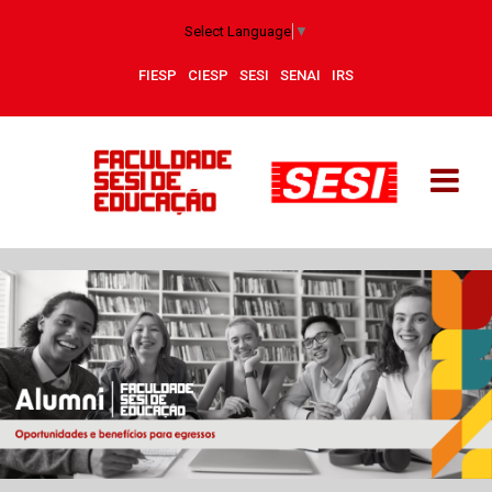
Select Language
▼
FIESP
CIESP
SESI
SENAI
IRS