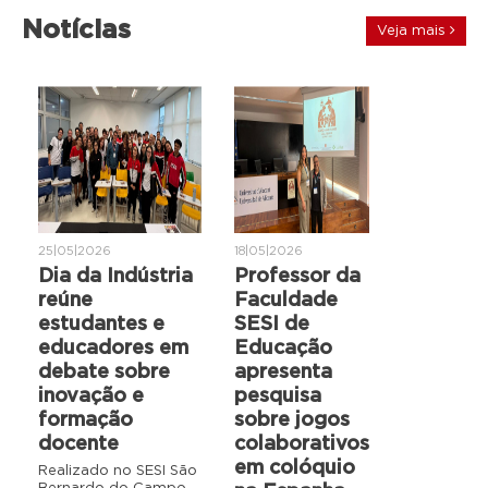
Notícias
Veja mais
25|05|2026
18|05|2026
Dia da Indústria
Professor da
reúne
Faculdade
estudantes e
SESI de
educadores em
Educação
debate sobre
apresenta
inovação e
pesquisa
formação
sobre jogos
docente
colaborativos
em colóquio
Realizado no SESI São