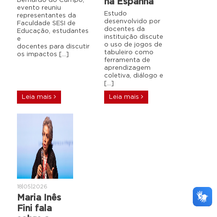
Bernardo do Campo,
na Espanha
evento reuniu
Estudo
representantes da
desenvolvido por
Faculdade SESI de
docentes da
Educação, estudantes
instituição discute
e
o uso de jogos de
docentes para discutir
tabuleiro como
os impactos […]
ferramenta de
aprendizagem
coletiva, diálogo e
[…]
Leia mais
Leia mais
18|05|2026
Maria Inês
Fini fala