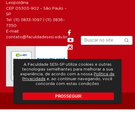
Leopoldina
CEP 05303-902 – São Paulo –
SP
Tel: (11) 3833-1097 | (11) 3836-
7350
E-mail:
contato@faculdadesesi.edu.br
A Faculdade SESI-SP utiliza cookies e outras
tecnologias semelhantes para melhorar a sua
experiência, de acordo com a nossa
Política de
Privacidade
e, ao continuar navegando, você
concorda com estas condições
PROSSEGUIR
Copyright 2026 © Todos os direitos reservados.