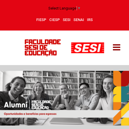
Select Language
▼
FIESP
CIESP
SESI
SENAI
IRS