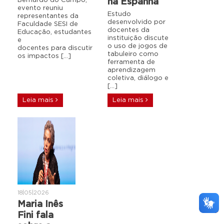
Bernardo do Campo,
na Espanha
evento reuniu
Estudo
representantes da
desenvolvido por
Faculdade SESI de
docentes da
Educação, estudantes
instituição discute
e
o uso de jogos de
docentes para discutir
tabuleiro como
os impactos […]
ferramenta de
aprendizagem
coletiva, diálogo e
[…]
Leia mais
Leia mais
18|05|2026
Maria Inês
Fini fala