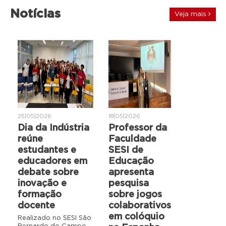
Notícias
Veja mais
25|05|2026
18|05|2026
Dia da Indústria
Professor da
reúne
Faculdade
estudantes e
SESI de
educadores em
Educação
debate sobre
apresenta
inovação e
pesquisa
formação
sobre jogos
docente
colaborativos
em colóquio
Realizado no SESI São