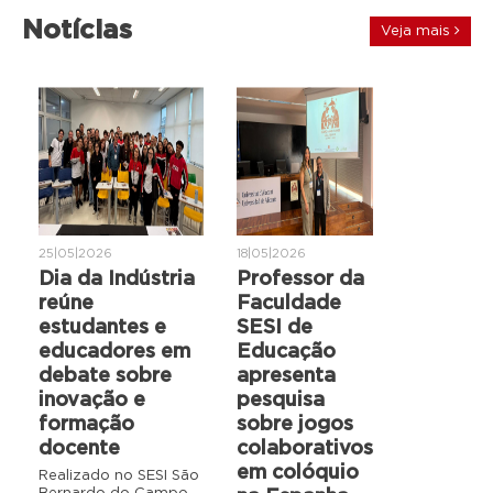
Notícias
Veja mais
25|05|2026
18|05|2026
Dia da Indústria
Professor da
reúne
Faculdade
estudantes e
SESI de
educadores em
Educação
debate sobre
apresenta
inovação e
pesquisa
formação
sobre jogos
docente
colaborativos
em colóquio
Realizado no SESI São