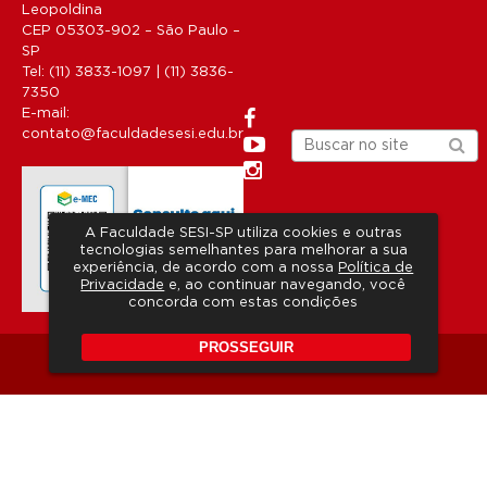
Leopoldina
CEP 05303-902 – São Paulo –
SP
Tel: (11) 3833-1097 | (11) 3836-
7350
E-mail:
contato@faculdadesesi.edu.br
A Faculdade SESI-SP utiliza cookies e outras
tecnologias semelhantes para melhorar a sua
experiência, de acordo com a nossa
Política de
Privacidade
e, ao continuar navegando, você
concorda com estas condições
PROSSEGUIR
Copyright 2026 © Todos os direitos reservados.