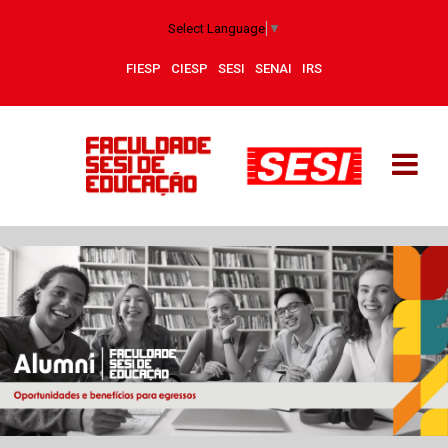
Select Language
▼
FIESP
CIESP
SESI
SENAI
IRS