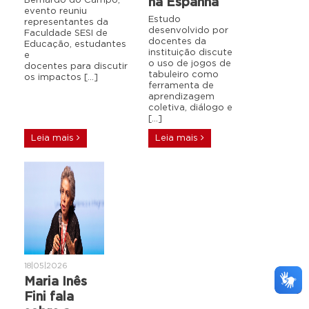
Bernardo do Campo,
na Espanha
evento reuniu
Estudo
representantes da
desenvolvido por
Faculdade SESI de
docentes da
Educação, estudantes
instituição discute
e
o uso de jogos de
docentes para discutir
tabuleiro como
os impactos […]
ferramenta de
aprendizagem
coletiva, diálogo e
[…]
Leia mais
Leia mais
18|05|2026
Maria Inês
Fini fala