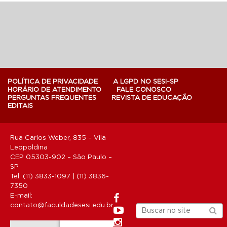
POLÍTICA DE PRIVACIDADE
A LGPD NO SESI-SP
HORÁRIO DE ATENDIMENTO
FALE CONOSCO
PERGUNTAS FREQUENTES
REVISTA DE EDUCAÇÃO
EDITAIS
Rua Carlos Weber, 835 – Vila
Leopoldina
CEP 05303-902 – São Paulo –
SP
Tel: (11) 3833-1097 | (11) 3836-
7350
E-mail:
contato@faculdadesesi.edu.br