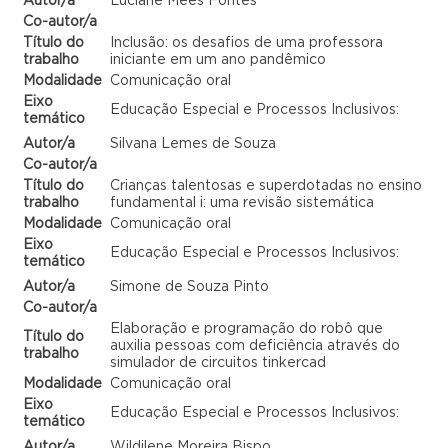
Autor/a
Luciane Mees Fontes
Co-autor/a
Título do
Inclusão: os desafios de uma professora
trabalho
iniciante em um ano pandêmico
Modalidade
Comunicação oral
Eixo
Educação Especial e Processos Inclusivos:
temático
Autor/a
Silvana Lemes de Souza
Co-autor/a
Título do
Crianças talentosas e superdotadas no ensino
trabalho
fundamental i: uma revisão sistemática
Modalidade
Comunicação oral
Eixo
Educação Especial e Processos Inclusivos:
temático
Autor/a
Simone de Souza Pinto
Co-autor/a
Elaboração e programação do robô que
Título do
auxilia pessoas com deficiência através do
trabalho
simulador de circuitos tinkercad
Modalidade
Comunicação oral
Eixo
Educação Especial e Processos Inclusivos:
temático
Autor/a
Wildilene Moreira Bispo