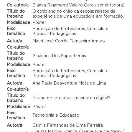
Co-autor/a
Bianca Rigamonti Valeiro Garcia (orientadora)
Título do
O cotidiano no chão da escola: relatos de
trabalho
experiência de uma educadora em formação.
Modalidade
Pôster
Eixo
Formação de Professores, Currículo e
temático
Práticas Pedagógicas
Autor/a
Mauri José Corrêa Tamashiro Amaro
Co-autor/a
Título do
Ginástica Dos Super heróis
trabalho
Modalidade
Pôster
Eixo
Formação de Professores, Currículo e
temático
Práticas Pedagógicas
Autor/a
Ana Paula Boaventura Mota de Lima
Co-autor/a
Título do
Ensino de arte atual: manual ou digital?
trabalho
Modalidade
Pôster
Eixo
Tecnologia e Educação
temático
Autor/a
Camila Fernandes de Lima Ferreira
Creuza Martins França / Diene Eire de Mello /