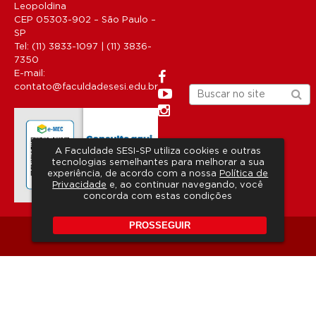
Leopoldina
CEP 05303-902 – São Paulo –
SP
Tel: (11) 3833-1097 | (11) 3836-
7350
E-mail:
contato@faculdadesesi.edu.br
A Faculdade SESI-SP utiliza cookies e outras
tecnologias semelhantes para melhorar a sua
experiência, de acordo com a nossa
Política de
Privacidade
e, ao continuar navegando, você
concorda com estas condições
PROSSEGUIR
Copyright 2026 © Todos os direitos reservados.