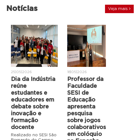
Notícias
Veja mais
25|05|2026
18|05|2026
Dia da Indústria
Professor da
reúne
Faculdade
estudantes e
SESI de
educadores em
Educação
debate sobre
apresenta
inovação e
pesquisa
formação
sobre jogos
docente
colaborativos
em colóquio
Realizado no SESI São