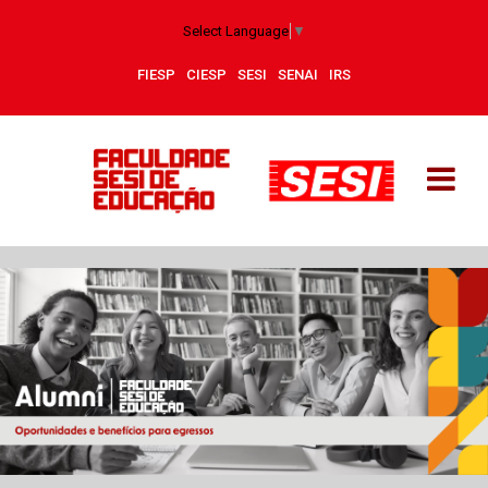
Select Language
▼
FIESP
CIESP
SESI
SENAI
IRS