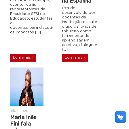
Bernardo do Campo,
na Espanha
evento reuniu
Estudo
representantes da
desenvolvido por
Faculdade SESI de
docentes da
Educação, estudantes
instituição discute
e
o uso de jogos de
docentes para discutir
tabuleiro como
os impactos […]
ferramenta de
aprendizagem
coletiva, diálogo e
[…]
Leia mais
Leia mais
18|05|2026
Maria Inês
Fini fala